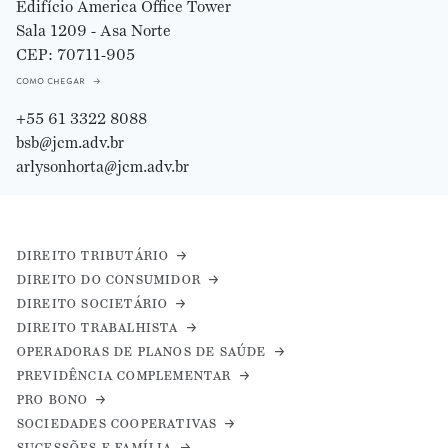
Edifício America Office Tower
Sala 1209 - Asa Norte
CEP: 70711-905
como chegar
+55 61 3322 8088
bsb@jcm.adv.br
arlysonhorta@jcm.adv.br
direito tributário
direito do consumidor
direito societário
direito trabalhista
operadoras de planos de saúde
previdência complementar
pro bono
sociedades cooperativas
sucessões e família