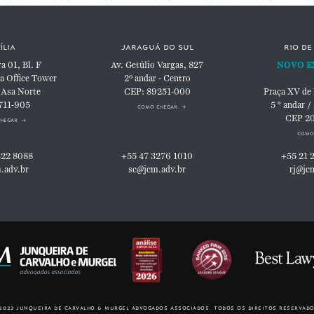
ília
jaraguá do sul
rio de
 01, Bl. F
Av. Getúlio Vargas, 827
NOVO E
a Office Tower
2º andar - Centro
 Asa Norte
CEP: 89251-000
Praça XV de
711-905
5 ° andar /
como chegar
CEP 2
hegar
como
322 8088
+55 47 3276 1010
+55 21 
.adv.br
sc@jcm.adv.br
rj@jc
2023 junqueira de carvalho & murgel advogados associados. todos os direitos reservado