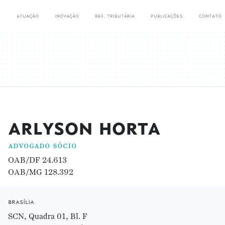
s
atuação
inovação
ref. tributária
publicações
contato
arlyson horta
advogado sócio
OAB/DF 24.613
OAB/MG 128.392
brasília
SCN, Quadra 01, Bl. F