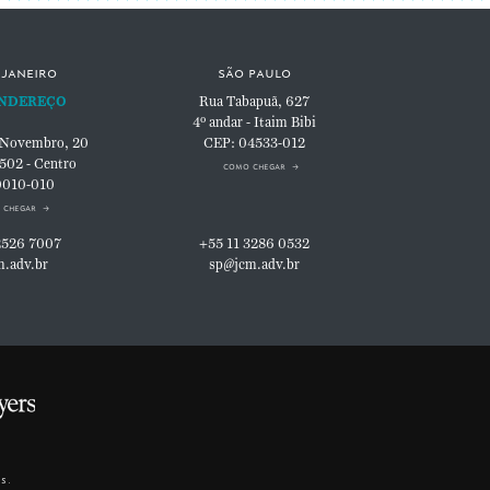
 janeiro
são paulo
NDEREÇO
Rua Tabapuã, 627
4º andar - Itaim Bibi
 Novembro, 20
CEP: 04533-012
 502 - Centro
como chegar
0010-010
 chegar
2526 7007
+55 11 3286 0532
m.adv.br
sp@jcm.adv.br
s.