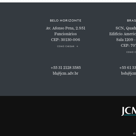
belo horizonte
bras
Av. Afonso Pena, 2.951
SCN, Quadra
Funcionários
Edifício Americ
CEP: 30130-006
Sala 1209 -
CEP: 70
como chegar
como c
+55 31 2128 3585
+55 61 3
bh@jcm.adv.br
bsb@jcm
©