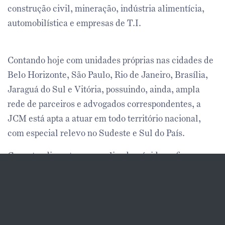
construção civil, mineração, indústria alimentícia,
automobilística e empresas de T.I.
Contando hoje com unidades próprias nas cidades de
Belo Horizonte, São Paulo, Rio de Janeiro, Brasília,
Jaraguá do Sul e Vitória, possuindo, ainda, ampla
rede de parceiros e advogados correspondentes, a
JCM está apta a atuar em todo território nacional,
com especial relevo no Sudeste e Sul do País.
Com atendimento personalizado, rápido e eficaz, a
JCM atua com solidez e resultado no Direito
Empresarial, Societário, Trabalhista, Tributário,
Consultoria Fiscal, Governança Corporativa
Empresarial, Direito do Consumidor, além de