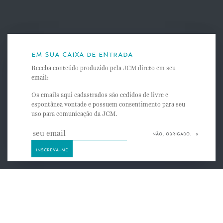
projetos especiais na área de risk managment (legal
governance) e compliance empresarial.
em sua caixa de entrada
nossos números
Receba conteúdo produzido pela JCM direto em seu
email:
Mais de
25 anos
de experiência
Os emails aqui cadastrados são cedidos de livre e
espontânea vontade e possuem consentimento para seu
22.000
processos
uso para comunicação da JCM.
1.800
clientes atendidos
não, obrigado.
mais de
150 colaboradores
diretos
Atuação em
todo território nacional
a
jcm
e suas pessoas