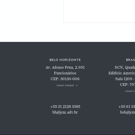
belo horizonte
bras
Av. Afonso Pena, 2.951
SCN, Quadra
Funcionários
Edifício Americ
CEP: 30130-006
Sala 1209 -
CEP: 70
como chegar
como c
+55 31 2128 3585
+55 61 3
bh@jcm.adv.br
bsb@jcm