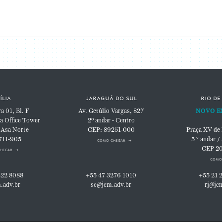
ília
jaraguá do sul
rio de
 01, Bl. F
Av. Getúlio Vargas, 827
NOVO E
a Office Tower
2º andar - Centro
 Asa Norte
CEP: 89251-000
Praça XV de
711-905
5 ° andar /
como chegar
CEP 2
hegar
como
322 8088
+55 47 3276 1010
+55 21 
.adv.br
sc@jcm.adv.br
rj@jc