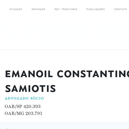
s
atuação
inovação
ref. tributária
publicações
contato
emanoil constantin
samiotis
advogado sócio
OAB/SP 420.393
OAB/MG 203.791