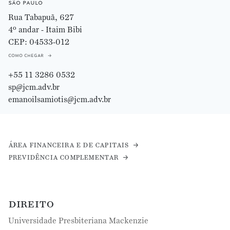
são paulo
Rua Tabapuã, 627
4º andar - Itaim Bibi
CEP: 04533-012
como chegar
+55 11 3286 0532
sp@jcm.adv.br
emanoilsamiotis@jcm.adv.br
área financeira e de capitais
previdência complementar
direito
Universidade Presbiteriana Mackenzie