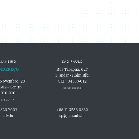
 janeiro
são paulo
NDEREÇO
Rua Tabapuã, 627
4º andar - Itaim Bibi
 Novembro, 20
CEP: 04533-012
 502 - Centro
como chegar
0010-010
 chegar
2526 7007
+55 11 3286 0532
m.adv.br
sp@jcm.adv.br