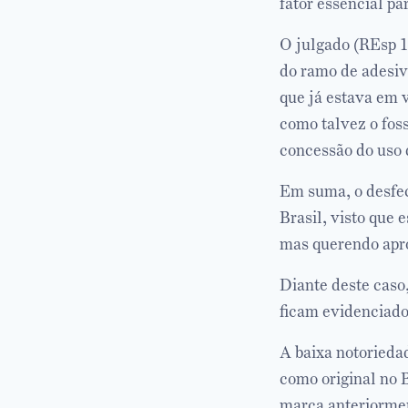
fator essencial pa
O julgado (REsp 1
do ramo de adesiv
que já estava em v
como talvez o fos
concessão do uso 
Em suma, o desfech
Brasil, visto que 
mas querendo apro
Diante deste caso
ficam evidenciado
A baixa notoriedad
como original no B
marca anteriorment