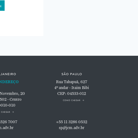
 janeiro
são paulo
NDEREÇO
Rua Tabapuã, 627
4º andar - Itaim Bibi
 Novembro, 20
CEP: 04533-012
 502 - Centro
como chegar
0010-010
 chegar
2526 7007
+55 11 3286 0532
m.adv.br
sp@jcm.adv.br