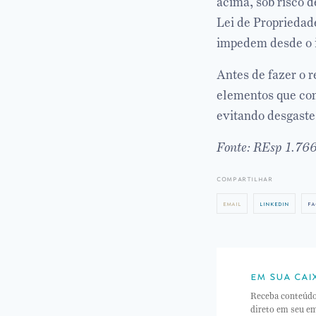
acima, sob risco d
Lei de Propriedad
impedem desde o in
Antes de fazer o r
elementos que com
evitando desgaste
Fonte: REsp 1.76
compartilhar
email
linkedin
fa
em sua cai
Receba conteúd
direto em seu em