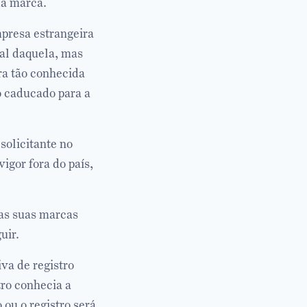
da marca.
presa estrangeira
nal daquela, mas
era tão conhecida
o caducado para a
solicitante no
igor fora do país,
 as suas marcas
uir.
iva de registro
tro conhecia a
 ou o registro será