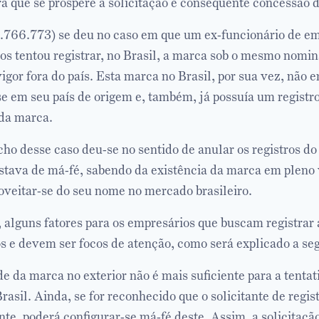
ra que se prospere a solicitação e consequente concessão 
.766.773) se deu no caso em que um ex-funcionário de em
os tentou registrar, no Brasil, a marca sob o mesmo nomi
igor fora do país. Esta marca no Brasil, por sua vez, não 
se em seu país de origem e, também, já possuía um registr
da marca.
o desse caso deu-se no sentido de anular os registros do 
estava de má-fé, sabendo da existência da marca em pleno v
veitar-se do seu nome no mercado brasileiro.
, alguns fatores para os empresários que buscam registrar
s e devem ser focos de atenção, como será explicado a seg
e da marca no exterior não é mais suficiente para a tentat
rasil. Ainda, se for reconhecido que o solicitante de regis
e, poderá configurar-se má-fé deste. Assim, a solicitação