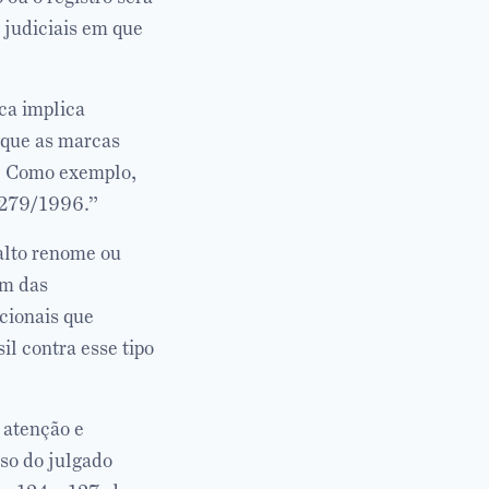
 judiciais em que
ca implica
a que as marcas
. Como exemplo,
9.279/1996.”
 alto renome ou
ém das
cionais que
il contra esse tipo
 atenção e
aso do julgado