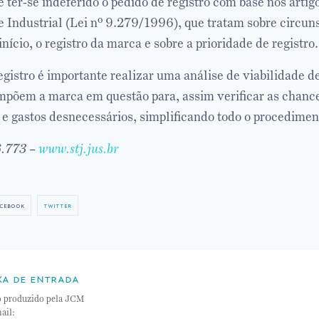
e ter-se indeferido o pedido de registro com base nos artig
e Industrial (Lei nº 9.279/1996), que tratam sobre circun
ício, o registro da marca e sobre a prioridade de registro.
egistro é importante realizar uma análise de viabilidade d
põem a marca em questão para, assim verificar as chance
 e gastos desnecessários, simplificando todo o procedimen
6.773 –
www.stj.jus.br
cebook
twitter
xa de entrada
o produzido pela JCM
ail: