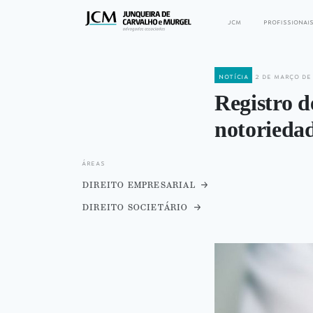
jcm
profissionai
notícia
2 de março de
Registro d
notorieda
áreas
direito empresarial
direito societário