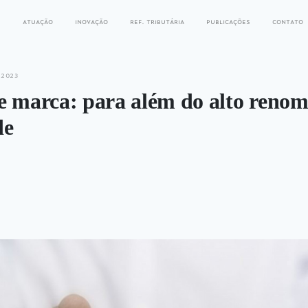
s
atuação
inovação
ref. tributária
publicações
contato
 2023
e marca: para além do alto renom
de