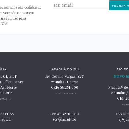
adastrados são cedidos de
nea vontade e possuem
ara seu uso para
 JCM.
ília
jaraguá do sul
rio de
 01, Bl. F
Av. Getúlio Vargas, 827
NOVO E
a Office Tower
2º andar - Centro
 Asa Norte
CEP: 89251-000
Praça XV de
711-905
5 ° andar /
como chegar
CEP 2
hegar
como
322 8088
+55 47 3276 1010
+55 21 
.adv.br
sc@jcm.adv.br
rj@jc