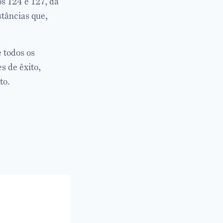
os 124 e 127, da
stâncias que,
e todos os
s de êxito,
to.