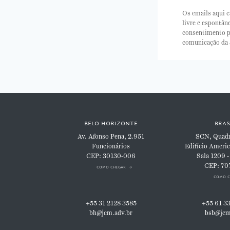
Os emails aqui c
livre e espontâ
consentimento p
comunicação da
belo horizonte
bras
Av. Afonso Pena, 2.951
SCN, Quadra
Funcionários
Edifício Americ
CEP: 30130-006
Sala 1209 -
CEP: 70
como chegar
como c
+55 31 2128 3585
+55 61 3
bh@jcm.adv.br
bsb@jcm