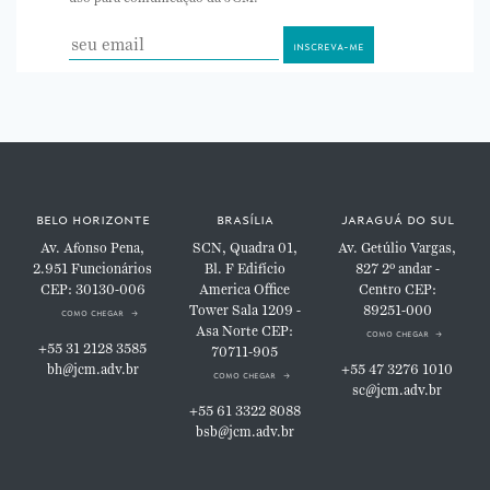
belo horizonte
brasília
jaraguá do sul
Av. Afonso Pena,
SCN, Quadra 01,
Av. Getúlio Vargas,
2.951
Funcionários
Bl. F
Edifício
827
2º andar -
CEP: 30130-006
America Office
Centro
CEP:
Tower
Sala 1209 -
89251-000
como chegar
Asa Norte
CEP:
como chegar
+55 31 2128 3585
70711-905
bh@jcm.adv.br
+55 47 3276 1010
como chegar
sc@jcm.adv.br
+55 61 3322 8088
bsb@jcm.adv.br