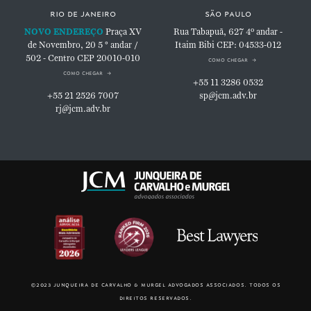
rio de janeiro
são paulo
NOVO ENDEREÇO
Praça XV
Rua Tabapuã, 627
4º andar -
de Novembro, 20
5 ° andar /
Itaim Bibi
CEP: 04533-012
502 - Centro
CEP 20010-010
como chegar
como chegar
+55 11 3286 0532
+55 21 2526 7007
sp@jcm.adv.br
rj@jcm.adv.br
©2023 junqueira de carvalho & murgel advogados associados. todos os
direitos reservados.