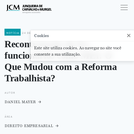
notícia
24 de outubro de 2024
×
Cookies
Recontratação de Ex-
Este site utiliza cookies. Ao navegar no site você
funcionários como MEI: O
consente a sua utilização.
Que Mudou com a Reforma
Trabalhista?
autor
daniel mayer
área
direito empresarial