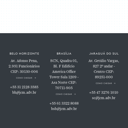
belo horizonte
brasília
jaraguá do sul
Av. Afonso Pena,
SCN, Quadra 01,
Av. Getúlio Vargas,
2.951
Funcionários
Bl. F
Edifício
827
2º andar -
CEP: 30130-006
America Office
Centro
CEP:
Tower
Sala 1209 -
89251-000
como chegar
Asa Norte
CEP:
como chegar
+55 31 2128 3585
70711-905
bh@jcm.adv.br
+55 47 3276 1010
como chegar
sc@jcm.adv.br
+55 61 3322 8088
bsb@jcm.adv.br