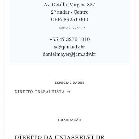
Av. Getúlio Vargas, 827
2º andar - Centro
CEP: 89251-000
como chegar
+55 47 3276 1010
sc@jcm.adv.br
danielmayer@jcm.adv.br
especialidades
direito trabalhista
graduação
direito da uniasselvi de