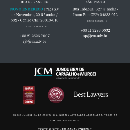
rio de janeiro
são paulo
NOVO ENDEREÇO
Praça XV
Rua Tabapuã, 627
4º andar -
de Novembro, 20
5 ° andar /
Itaim Bibi
CEP: 04533-012
502 - Centro
CEP 20010-010
como chegar
como chegar
+55 11 3286 0532
+55 21 2526 7007
sp@jcm.adv.br
rj@jcm.adv.br
©2023 junqueira de carvalho & murgel advogados associados. todos os
direitos reservados.
visite o site
jcm consultores
↗