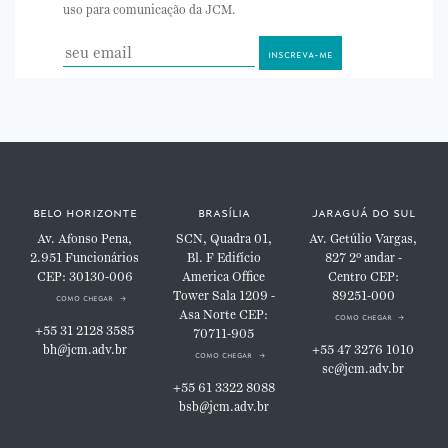
uso para comunicação da JCM.
belo horizonte
brasília
jaraguá do sul
Av. Afonso Pena,
SCN, Quadra 01,
Av. Getúlio Vargas,
2.951
Funcionários
Bl. F
Edifício
827
2º andar -
CEP: 30130-006
America Office
Centro
CEP:
Tower
Sala 1209 -
89251-000
como chegar
Asa Norte
CEP:
como chegar
+55 31 2128 3585
70711-905
bh@jcm.adv.br
+55 47 3276 1010
como chegar
sc@jcm.adv.br
+55 61 3322 8088
bsb@jcm.adv.br