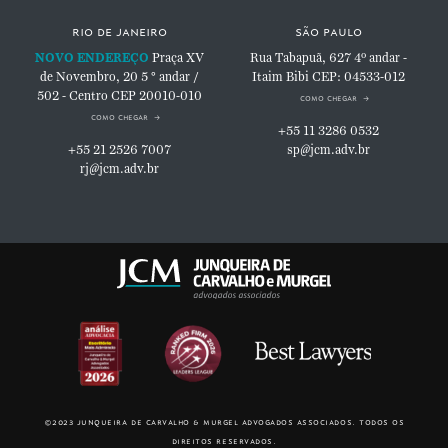
rio de janeiro
são paulo
NOVO ENDEREÇO
Praça XV
Rua Tabapuã, 627
4º andar -
de Novembro, 20
5 ° andar /
Itaim Bibi
CEP: 04533-012
502 - Centro
CEP 20010-010
como chegar
como chegar
+55 11 3286 0532
+55 21 2526 7007
sp@jcm.adv.br
rj@jcm.adv.br
©2023 junqueira de carvalho & murgel advogados associados. todos os
direitos reservados.