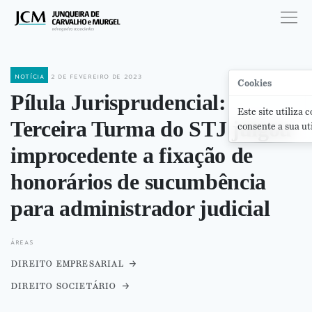
notícia
2 de fevereiro de 2023
Cookies
Pílula Jurisprudencial:
Este site utiliza 
Terceira Turma do STJ julgou
consente a sua ut
improcedente a fixação de
honorários de sucumbência
para administrador judicial
áreas
direito empresarial
direito societário