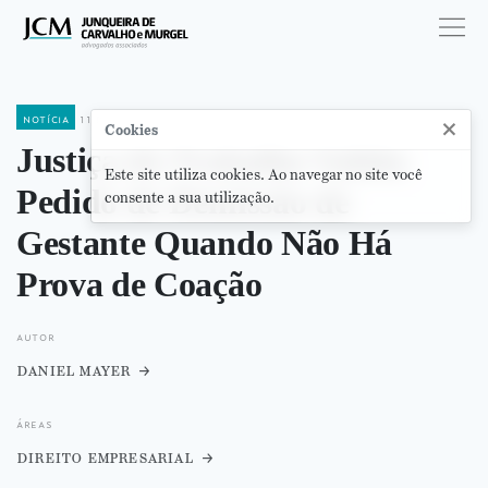
notícia
11 de setembro de 2025
×
Cookies
Justiça do Trabalho Valida
Este site utiliza cookies. Ao navegar no site você
Pedido de Demissão de
consente a sua utilização.
Gestante Quando Não Há
Prova de Coação
autor
daniel mayer
áreas
direito empresarial