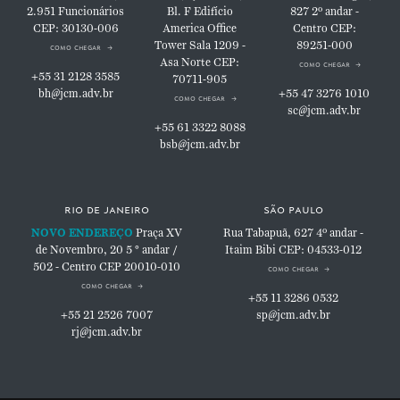
2.951
Funcionários
Bl. F
Edifício
827
2º andar -
CEP: 30130-006
America Office
Centro
CEP:
Tower
Sala 1209 -
89251-000
como chegar
Asa Norte
CEP:
como chegar
+55 31 2128 3585
70711-905
bh@jcm.adv.br
+55 47 3276 1010
como chegar
sc@jcm.adv.br
+55 61 3322 8088
bsb@jcm.adv.br
rio de janeiro
são paulo
NOVO ENDEREÇO
Praça XV
Rua Tabapuã, 627
4º andar -
de Novembro, 20
5 ° andar /
Itaim Bibi
CEP: 04533-012
502 - Centro
CEP 20010-010
como chegar
como chegar
+55 11 3286 0532
+55 21 2526 7007
sp@jcm.adv.br
rj@jcm.adv.br