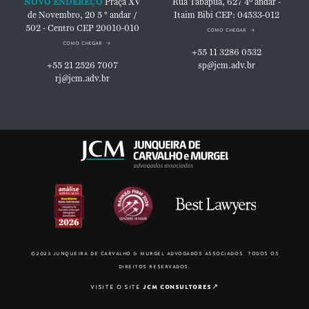
NOVO ENDEREÇO
Praça XV
Rua Tabapuã, 627
4º andar -
de Novembro, 20
5 ° andar /
Itaim Bibi
CEP: 04533-012
502 - Centro
CEP 20010-010
como chegar
como chegar
+55 11 3286 0532
+55 21 2526 7007
sp@jcm.adv.br
rj@jcm.adv.br
©2023 junqueira de carvalho & murgel advogados associados. todos os
direitos reservados.
visite o site
jcm consultores
↗