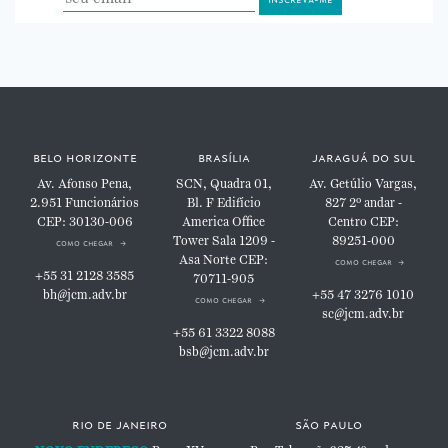
belo horizonte
brasília
jaraguá do sul
Av. Afonso Pena,
SCN, Quadra 01,
Av. Getúlio Vargas,
2.951
Funcionários
Bl. F
Edifício
827
2º andar -
CEP: 30130-006
America Office
Centro
CEP:
Tower
Sala 1209 -
89251-000
como chegar
Asa Norte
CEP:
como chegar
+55 31 2128 3585
70711-905
bh@jcm.adv.br
+55 47 3276 1010
como chegar
sc@jcm.adv.br
+55 61 3322 8088
bsb@jcm.adv.br
rio de janeiro
são paulo