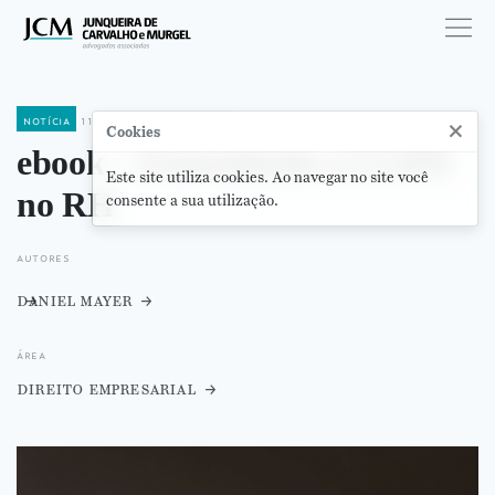
notícia
11 de setembro de 2024
×
Cookies
ebook – Entendendo a LGPD
Este site utiliza cookies. Ao navegar no site você
no RH
consente a sua utilização.
autores
daniel mayer
área
direito empresarial