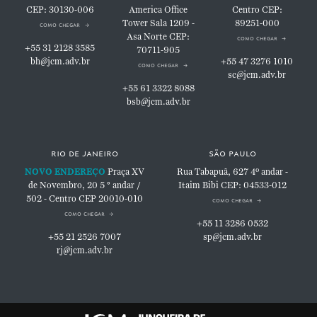
CEP: 30130-006
America Office
Centro
CEP:
Tower
Sala 1209 -
89251-000
como chegar
Asa Norte
CEP:
como chegar
+55 31 2128 3585
70711-905
bh@jcm.adv.br
+55 47 3276 1010
como chegar
sc@jcm.adv.br
+55 61 3322 8088
bsb@jcm.adv.br
rio de janeiro
são paulo
NOVO ENDEREÇO
Praça XV
Rua Tabapuã, 627
4º andar -
de Novembro, 20
5 ° andar /
Itaim Bibi
CEP: 04533-012
502 - Centro
CEP 20010-010
como chegar
como chegar
+55 11 3286 0532
+55 21 2526 7007
sp@jcm.adv.br
rj@jcm.adv.br