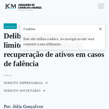
notícia
28 de março de 2024
×
Cookies
Deliberação do STJ sobre o
Este site utiliza cookies. Ao navegar no site você
limite dos honorários na
consente a sua utilização.
recuperação de ativos em casos
de falência
áreas
direito empresarial
direito societário
Por: Júlia Gonçalves