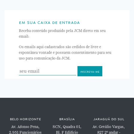
em sua caixa de entrada
Receba conteúdo produzido pela JCM direto em seu
email:
Os emails aqui cadastrados são cedidos de livre e
espontânea vontade e possuem consentimento para seu
uso para comunicação da JCM.
belo horizonte
brasília
jaraguá do sul
Av. Afonso Pena,
SCN, Quadra 01,
Av. Getúlio Vargas,
2.951
Funcionários
Bl. F
Edifício
827
2º andar -