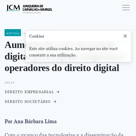
notícia
14 de março de 2024
×
Cookies
Aumento de caso de fraude
Este site utiliza cookies. Ao navegar no site você
digital preocupam empresas e
consente a sua utilização.
operadores do direito digital
áreas
direito empresarial
direito societário
Por Ana Bárbara Lima
Com o avanço das tecnologias e a disseminação da