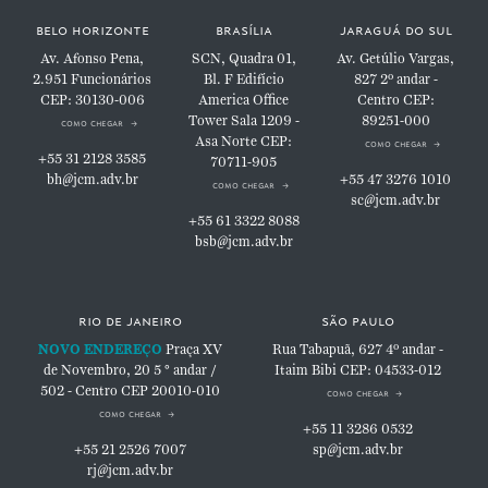
belo horizonte
brasília
jaraguá do sul
Av. Afonso Pena,
SCN, Quadra 01,
Av. Getúlio Vargas,
2.951
Funcionários
Bl. F
Edifício
827
2º andar -
CEP: 30130-006
America Office
Centro
CEP:
Tower
Sala 1209 -
89251-000
como chegar
Asa Norte
CEP:
como chegar
+55 31 2128 3585
70711-905
bh@jcm.adv.br
+55 47 3276 1010
como chegar
sc@jcm.adv.br
+55 61 3322 8088
bsb@jcm.adv.br
rio de janeiro
são paulo
NOVO ENDEREÇO
Praça XV
Rua Tabapuã, 627
4º andar -
de Novembro, 20
5 ° andar /
Itaim Bibi
CEP: 04533-012
502 - Centro
CEP 20010-010
como chegar
como chegar
+55 11 3286 0532
+55 21 2526 7007
sp@jcm.adv.br
rj@jcm.adv.br