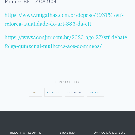
Fontes: RE 1.403.904
https://www.migalhas.com.br/depeso/393151/stf-
reforca-atualidade-do-art-386-da-clt
https://www.conjur.com.br/2023-ago-27/stf-debate-
folga-quinzenal-mulheres-aos-domingos/
compartilhar
email
linkedin
facebook
twitter
belo horizonte
brasília
jaraguá do sul