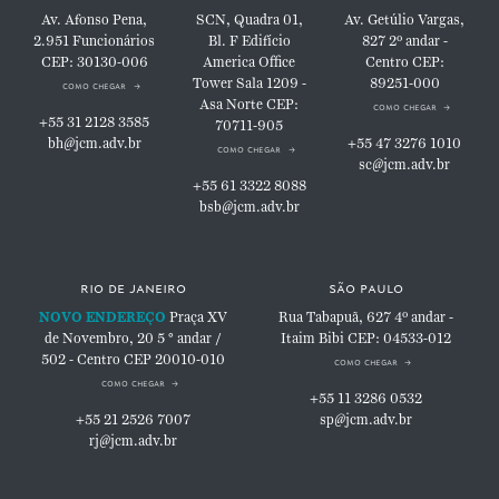
Av. Afonso Pena,
SCN, Quadra 01,
Av. Getúlio Vargas,
2.951
Funcionários
Bl. F
Edifício
827
2º andar -
CEP: 30130-006
America Office
Centro
CEP:
Tower
Sala 1209 -
89251-000
como chegar
Asa Norte
CEP:
como chegar
+55 31 2128 3585
70711-905
bh@jcm.adv.br
+55 47 3276 1010
como chegar
sc@jcm.adv.br
+55 61 3322 8088
bsb@jcm.adv.br
rio de janeiro
são paulo
NOVO ENDEREÇO
Praça XV
Rua Tabapuã, 627
4º andar -
de Novembro, 20
5 ° andar /
Itaim Bibi
CEP: 04533-012
502 - Centro
CEP 20010-010
como chegar
como chegar
+55 11 3286 0532
+55 21 2526 7007
sp@jcm.adv.br
rj@jcm.adv.br