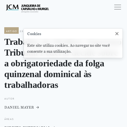
artigo
23 de novembro de 2023
×
Cookies
Trabalho da Mulher: Supremo
Este site utiliza cookies. Ao navegar no site você
Tribunal Federal decide sobre
consente a sua utilização.
a obrigatoriedade da folga
quinzenal dominical às
trabalhadoras
autor
daniel mayer
áreas