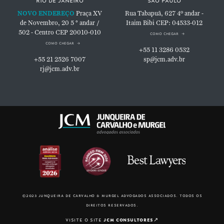
NOVO ENDEREÇO
Praça XV
Rua Tabapuã, 627
4º andar -
de Novembro, 20
5 ° andar /
Itaim Bibi
CEP: 04533-012
502 - Centro
CEP 20010-010
como chegar
como chegar
+55 11 3286 0532
+55 21 2526 7007
sp@jcm.adv.br
rj@jcm.adv.br
©2023 junqueira de carvalho & murgel advogados associados. todos os
direitos reservados.
visite o site
jcm consultores
↗