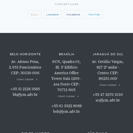
compartilhar
email
linkedin
facebook
twitter
belo horizonte
brasília
jaraguá do sul
Av. Afonso Pena,
SCN, Quadra 01,
Av. Getúlio Vargas,
2.951
Funcionários
Bl. F
Edifício
827
2º andar -
CEP: 30130-006
America Office
Centro
CEP:
Tower
Sala 1209 -
89251-000
como chegar
Asa Norte
CEP:
como chegar
+55 31 2128 3585
70711-905
bh@jcm.adv.br
+55 47 3276 1010
como chegar
sc@jcm.adv.br
+55 61 3322 8088
bsb@jcm.adv.br
rio de janeiro
são paulo