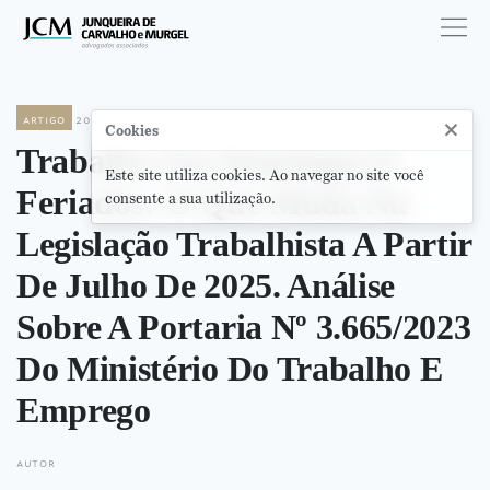
artigo
20 de março de 2025
×
Cookies
Trabalho Aos Domingos E
Este site utiliza cookies. Ao navegar no site você
Feriados: O Que Muda Na
consente a sua utilização.
Legislação Trabalhista A Partir
De Julho De 2025. Análise
Sobre A Portaria Nº 3.665/2023
Do Ministério Do Trabalho E
Emprego
autor