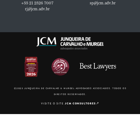
+55 21 2526 7007
sp@jcm.adv.br
rj@jcm.adv.br
©2023 junqueira de carvalho & murgel advogados associados. todos os
direitos reservados.
visite o site
jcm consultores
↗