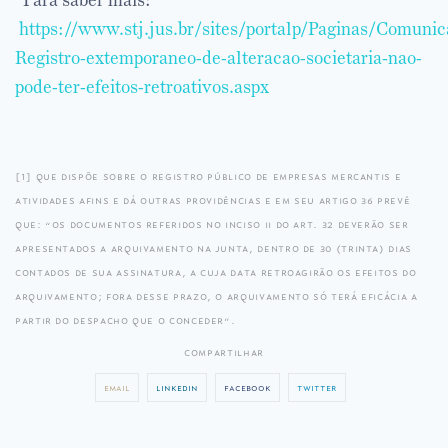
https://www.stj.jus.br/sites/portalp/Paginas/Comun
Registro-extemporaneo-de-alteracao-societaria-nao-
pode-ter-efeitos-retroativos.aspx
[1]
que dispõe sobre o registro público de empresas mercantis e
atividades afins e dá outras providências e em seu artigo 36 prevê
que: “os documentos referidos no inciso ii do art. 32 deverão ser
apresentados a arquivamento na junta, dentro de 30 (trinta) dias
contados de sua assinatura, a cuja data retroagirão os efeitos do
arquivamento; fora desse prazo, o arquivamento só terá eficácia a
partir do despacho que o conceder”.
compartilhar
email
linkedin
facebook
twitter