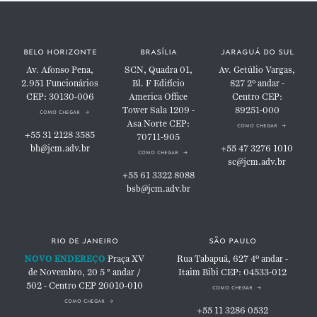
belo horizonte
brasília
jaraguá do sul
Av. Afonso Pena,
SCN, Quadra 01,
Av. Getúlio Vargas,
2.951
Funcionários
Bl. F
Edifício
827
2º andar -
CEP: 30130-006
America Office
Centro
CEP:
Tower
Sala 1209 -
89251-000
como chegar
Asa Norte
CEP:
como chegar
+55 31 2128 3585
70711-905
bh@jcm.adv.br
+55 47 3276 1010
como chegar
sc@jcm.adv.br
+55 61 3322 8088
bsb@jcm.adv.br
rio de janeiro
são paulo
NOVO ENDEREÇO
Praça XV
Rua Tabapuã, 627
4º andar -
de Novembro, 20
5 ° andar /
Itaim Bibi
CEP: 04533-012
502 - Centro
CEP 20010-010
como chegar
como chegar
+55 11 3286 0532