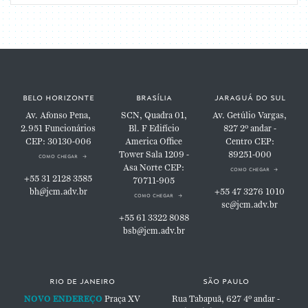
belo horizonte
brasília
jaraguá do sul
Av. Afonso Pena,
SCN, Quadra 01,
Av. Getúlio Vargas,
2.951
Funcionários
Bl. F
Edifício
827
2º andar -
CEP: 30130-006
America Office
Centro
CEP:
Tower
Sala 1209 -
89251-000
como chegar
Asa Norte
CEP:
como chegar
+55 31 2128 3585
70711-905
bh@jcm.adv.br
+55 47 3276 1010
como chegar
sc@jcm.adv.br
+55 61 3322 8088
bsb@jcm.adv.br
rio de janeiro
são paulo
NOVO ENDEREÇO
Praça XV
Rua Tabapuã, 627
4º andar -