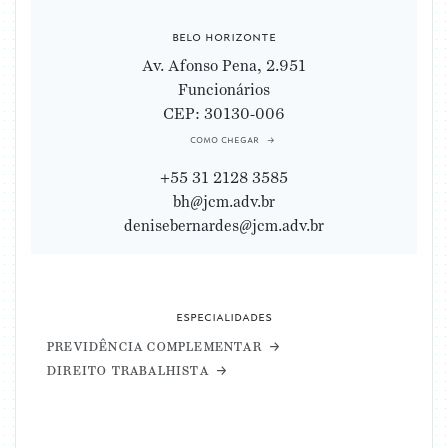
belo horizonte
Av. Afonso Pena, 2.951
Funcionários
CEP: 30130-006
como chegar
+55 31 2128 3585
bh@jcm.adv.br
denisebernardes@jcm.adv.br
especialidades
previdência complementar
direito trabalhista