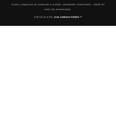
©2023 junqueira de carvalho & murgel advogados associados. todos os
direitos reservados.
visite o site
jcm consultores
↗