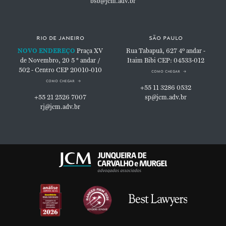
bsb@jcm.adv.br
rio de janeiro
são paulo
NOVO ENDEREÇO
Praça XV
Rua Tabapuã, 627
4º andar -
de Novembro, 20
5 ° andar /
Itaim Bibi
CEP: 04533-012
502 - Centro
CEP 20010-010
como chegar
como chegar
+55 11 3286 0532
+55 21 2526 7007
sp@jcm.adv.br
rj@jcm.adv.br