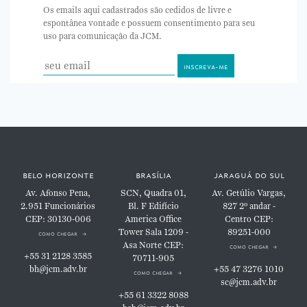
Os emails aqui cadastrados são cedidos de livre e
espontânea vontade e possuem consentimento para seu
uso para comunicação da JCM.
belo horizonte
brasília
jaraguá do sul
Av. Afonso Pena,
SCN, Quadra 01,
Av. Getúlio Vargas,
2.951
Funcionários
Bl. F
Edifício
827
2º andar -
CEP: 30130-006
America Office
Centro
CEP:
Tower
Sala 1209 -
89251-000
como chegar
Asa Norte
CEP:
como chegar
+55 31 2128 3585
70711-905
bh@jcm.adv.br
+55 47 3276 1010
como chegar
sc@jcm.adv.br
+55 61 3322 8088