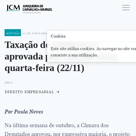
notícia
23 de novembro de 2023
Cookies
Taxação de Offshores é
Este site utiliza cookies. Ao navegar no site vo
aprovada pelo Senado nesta
consente a sua utilização.
quarta-feira (22/11)
área
direito empresarial
Por Paula Neves
Na última semana de outubro, a Câmara dos
Deputados aprovou, por expressiva maioria, o projeto