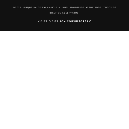
©2023 junqueira de carvalho & murgel advogados associados. todos os
direitos reservados.
visite o site
jcm consultores
↗