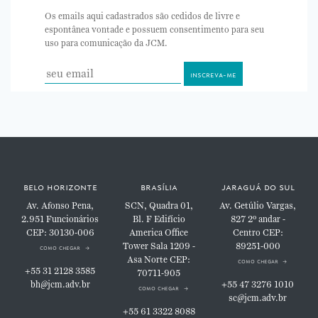
Os emails aqui cadastrados são cedidos de livre e
espontânea vontade e possuem consentimento para seu
uso para comunicação da JCM.
belo horizonte
brasília
jaraguá do sul
Av. Afonso Pena,
SCN, Quadra 01,
Av. Getúlio Vargas,
2.951
Funcionários
Bl. F
Edifício
827
2º andar -
CEP: 30130-006
America Office
Centro
CEP:
Tower
Sala 1209 -
89251-000
como chegar
Asa Norte
CEP:
como chegar
+55 31 2128 3585
70711-905
bh@jcm.adv.br
+55 47 3276 1010
como chegar
sc@jcm.adv.br
+55 61 3322 8088