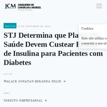
notícia
22 de novembro de 2024
Cookies
STJ Determina que Planos de
Este site utiliza 
Saúde Devem Custear Bomba
consente a sua ut
de Insulina para Pacientes com
Diabetes
autor
walace jonatan miranda felix
área
direito empresarial