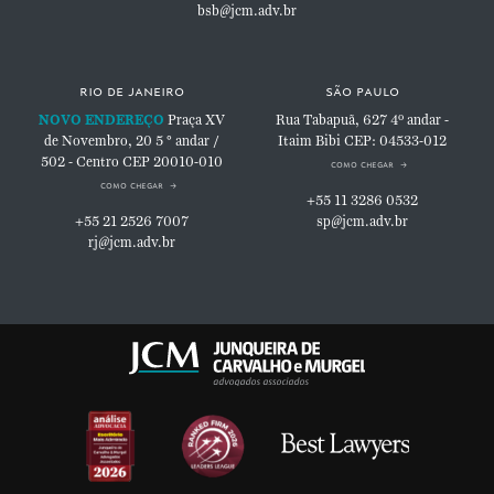
bsb@jcm.adv.br
rio de janeiro
são paulo
NOVO ENDEREÇO
Praça XV
Rua Tabapuã, 627
4º andar -
de Novembro, 20
5 ° andar /
Itaim Bibi
CEP: 04533-012
502 - Centro
CEP 20010-010
como chegar
como chegar
+55 11 3286 0532
+55 21 2526 7007
sp@jcm.adv.br
rj@jcm.adv.br