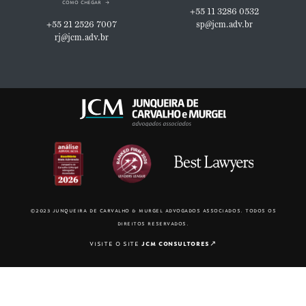
como chegar
+55 11 3286 0532
+55 21 2526 7007
sp@jcm.adv.br
rj@jcm.adv.br
©2023 junqueira de carvalho & murgel advogados associados. todos os
direitos reservados.
visite o site
jcm consultores
↗