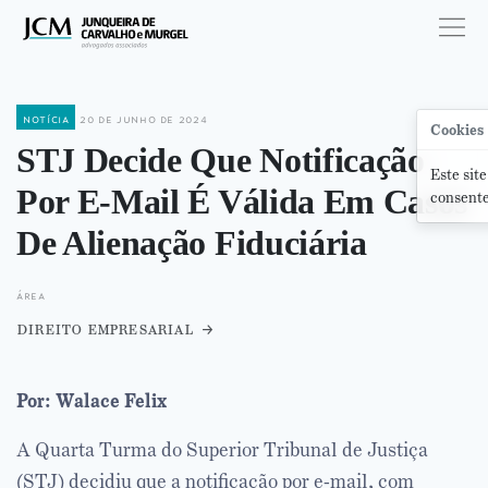
notícia
20 de junho de 2024
Cookies
STJ Decide Que Notificação
Este site
Por E-Mail É Válida Em Casos
consente
De Alienação Fiduciária
área
direito empresarial
Por: Walace Felix
A Quarta Turma do Superior Tribunal de Justiça
(STJ) decidiu que a notificação por e-mail, com