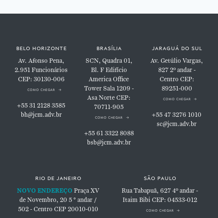
belo horizonte
brasília
jaraguá do sul
Av. Afonso Pena,
SCN, Quadra 01,
Av. Getúlio Vargas,
2.951
Funcionários
Bl. F
Edifício
827
2º andar -
CEP: 30130-006
America Office
Centro
CEP:
Tower
Sala 1209 -
89251-000
como chegar
Asa Norte
CEP:
como chegar
+55 31 2128 3585
70711-905
bh@jcm.adv.br
+55 47 3276 1010
como chegar
sc@jcm.adv.br
+55 61 3322 8088
bsb@jcm.adv.br
rio de janeiro
são paulo
NOVO ENDEREÇO
Praça XV
Rua Tabapuã, 627
4º andar -
de Novembro, 20
5 ° andar /
Itaim Bibi
CEP: 04533-012
502 - Centro
CEP 20010-010
como chegar