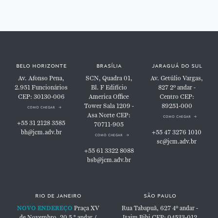
belo horizonte
brasília
jaraguá do sul
Av. Afonso Pena,
SCN, Quadra 01,
Av. Getúlio Vargas,
2.951
Funcionários
Bl. F
Edifício
827
2º andar -
CEP: 30130-006
America Office
Centro
CEP:
Tower
Sala 1209 -
89251-000
como chegar
Asa Norte
CEP:
como chegar
+55 31 2128 3585
70711-905
bh@jcm.adv.br
+55 47 3276 1010
como chegar
sc@jcm.adv.br
+55 61 3322 8088
bsb@jcm.adv.br
rio de janeiro
são paulo
NOVO ENDEREÇO
Praça XV
Rua Tabapuã, 627
4º andar -
de Novembro, 20
5 ° andar /
Itaim Bibi
CEP: 04533-012