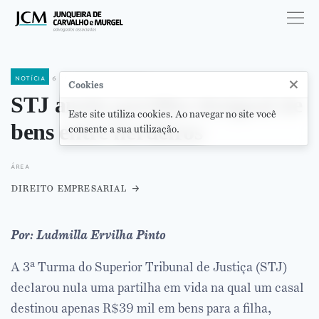
notícia
6 de fevereiro de 2025
×
Cookies
STJ anula partilha desigual de
Este site utiliza cookies. Ao navegar no site você
bens entre herdeiros
consente a sua utilização.
área
direito empresarial
Por: Ludmilla Ervilha Pinto
A 3ª Turma do Superior Tribunal de Justiça (STJ)
declarou nula uma partilha em vida na qual um casal
destinou apenas R$39 mil em bens para a filha,