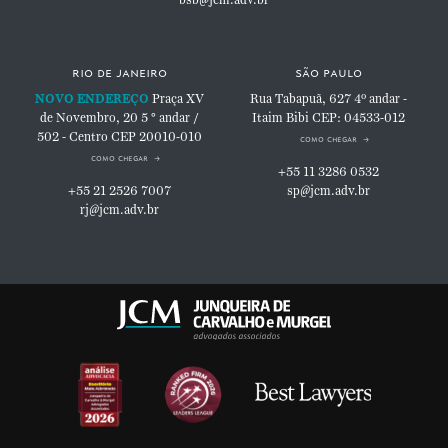
rio de janeiro
são paulo
NOVO ENDEREÇO
Praça XV
Rua Tabapuã, 627
4º andar -
de Novembro, 20
5 ° andar /
Itaim Bibi
CEP: 04533-012
502 - Centro
CEP 20010-010
como chegar
como chegar
+55 11 3286 0532
+55 21 2526 7007
sp@jcm.adv.br
rj@jcm.adv.br