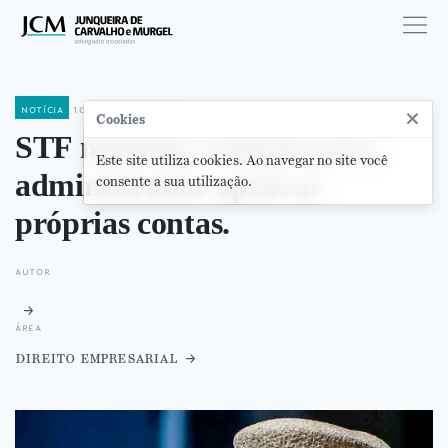
notícia
10 de maio de 2021
×
Cookies
STF mantém vedação para
Este site utiliza cookies. Ao navegar no site você
administrador aprovar
consente a sua utilização.
próprias contas.
autor
área
direito empresarial