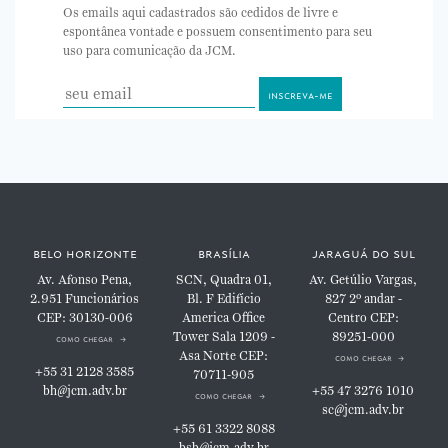
Os emails aqui cadastrados são cedidos de livre e
espontânea vontade e possuem consentimento para seu
uso para comunicação da JCM.
belo horizonte
brasília
jaraguá do sul
Av. Afonso Pena,
SCN, Quadra 01,
Av. Getúlio Vargas,
2.951
Funcionários
Bl. F
Edifício
827
2º andar -
CEP: 30130-006
America Office
Centro
CEP:
Tower
Sala 1209 -
89251-000
como chegar
Asa Norte
CEP:
como chegar
+55 31 2128 3585
70711-905
bh@jcm.adv.br
+55 47 3276 1010
como chegar
sc@jcm.adv.br
+55 61 3322 8088
bsb@jcm.adv.br