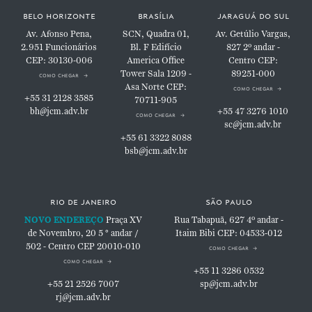
belo horizonte
brasília
jaraguá do sul
Av. Afonso Pena,
SCN, Quadra 01,
Av. Getúlio Vargas,
2.951
Funcionários
Bl. F
Edifício
827
2º andar -
CEP: 30130-006
America Office
Centro
CEP:
Tower
Sala 1209 -
89251-000
como chegar
Asa Norte
CEP:
como chegar
+55 31 2128 3585
70711-905
bh@jcm.adv.br
+55 47 3276 1010
como chegar
sc@jcm.adv.br
+55 61 3322 8088
bsb@jcm.adv.br
rio de janeiro
são paulo
NOVO ENDEREÇO
Praça XV
Rua Tabapuã, 627
4º andar -
de Novembro, 20
5 ° andar /
Itaim Bibi
CEP: 04533-012
502 - Centro
CEP 20010-010
como chegar
como chegar
+55 11 3286 0532
+55 21 2526 7007
sp@jcm.adv.br
rj@jcm.adv.br