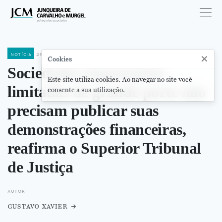
notícia
25 de maio de 2023
×
Cookies
Sociedades empresárias
Este site utiliza cookies. Ao navegar no site você
limitadas de grande porte não
consente a sua utilização.
precisam publicar suas
demonstrações financeiras,
reafirma o Superior Tribunal
de Justiça
autor
gustavo xavier