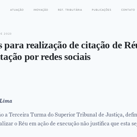
s
atuação
inovação
ref. tributária
publicações
contato
de 2023
 para realização de citação de R
itação por redes sociais
 Lima
o a Terceira Turma do Superior Tribunal de Justiça, defin
alizar o Réu em ação de execução não justifica que esta se