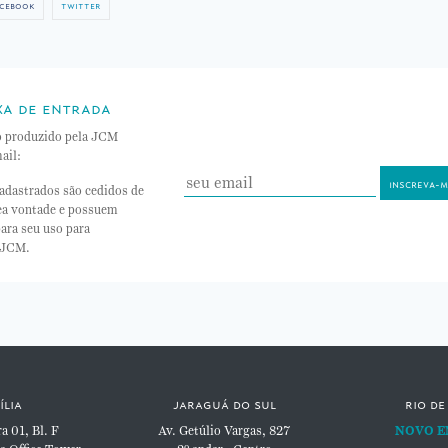
cebook
twitter
xa de entrada
o produzido pela JCM
ail:
adastrados são cedidos de
nea vontade e possuem
ara seu uso para
 JCM.
ília
jaraguá do sul
rio de
 01, Bl. F
Av. Getúlio Vargas, 827
NOVO E