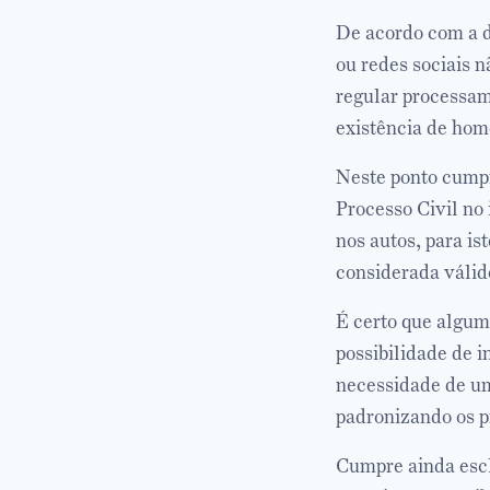
De acordo com a d
ou redes sociais 
regular processame
existência de hom
Neste ponto cump
Processo Civil no 
nos autos, para is
considerada válido
É certo que algu
possibilidade de i
necessidade de um
padronizando os p
Cumpre ainda escl