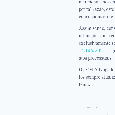
menciona a possib
por tal razão, est
consequentes efeit
Assim sendo, cons
intimações por red
exclusivamente so
14.195/2021
, se
atos processuais.
O JCM Advogados 
los sempre atuali
tema.
compartilhar