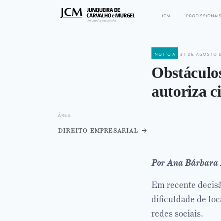
jcm
profissionai
notícia
31 de agosto 
Obstáculos
autoriza c
área
direito empresarial
Por Ana Bárbara
Em recente decisã
dificuldade de loc
redes sociais.