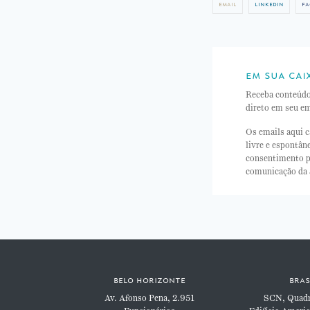
email
linkedin
fa
em sua cai
Receba conteúd
direto em seu em
Os emails aqui c
livre e espontâ
consentimento p
comunicação da
belo horizonte
bras
Av. Afonso Pena, 2.951
SCN, Quadra