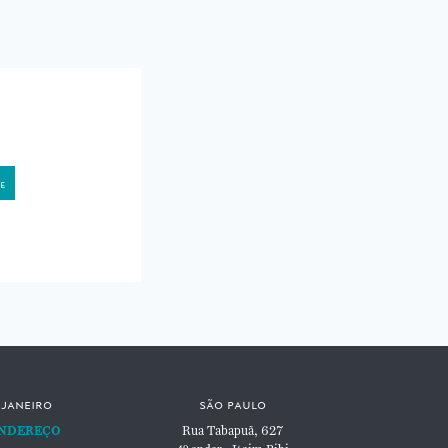
 janeiro
são paulo
NDEREÇO
Rua Tabapuã, 627