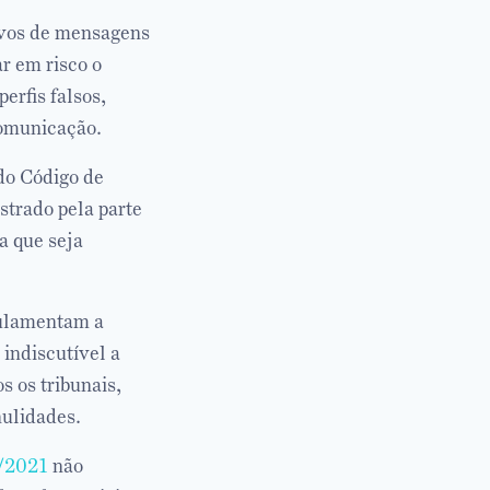
tivos de mensagens
r em risco o
erfis falsos,
comunicação.
do Código de
astrado pela parte
a que seja
gulamentam a
 indiscutível a
 os tribunais,
nulidades.
/2021
não