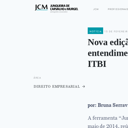
jcm
profissionai
notícia
15 de fevereir
Nova ediçã
entendimen
ITBI
área
direito empresarial
por: Bruna Serrav
A ferramenta “Jur
maio de 2014, reú