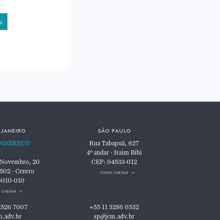
 janeiro
são paulo
NDEREÇO
Rua Tabapuã, 627
4º andar - Itaim Bibi
 Novembro, 20
CEP: 04533-012
 502 - Centro
como chegar
0010-010
 chegar
2526 7007
+55 11 3286 0532
m.adv.br
sp@jcm.adv.br