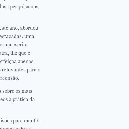
dosa pesquisa nos
este ano, abordou
destacadas: uma
forma escrita
utra, diz que o
erfeiçoa apenas
o relevantes para o
preensão.
s sobre os mais
eos à prática da
isões para mantê-