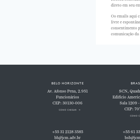
direto em seu em
Os emails aqui c
livre e espontâ
consentimento p
comunicação da
belo horizonte
bras
Av. Afonso Pena, 2.951
SCN, Quadra
Funcionários
Edifício Americ
CEP: 30130-006
Sala 1209 -
CEP: 70
como chegar
como c
+55 31 2128 3585
+55 61 3
bh@jcm.adv.br
bsb@jcm