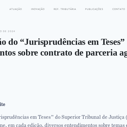
s
atuação
inovação
ref. tributária
publicações
contato
o de 2024
o do “Jurisprudências em Teses” 
tos sobre contrato de parceria ag
ite
isprudências em Teses” do Superior Tribunal de Justiça 
ne, em cada edição, diversos entendimentos sobre temas 