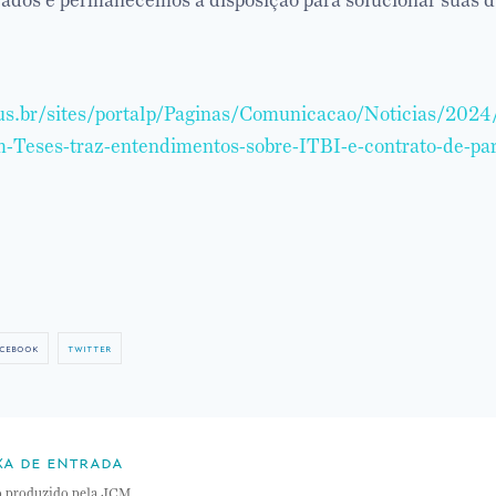
zados e permanecemos à disposição para solucionar suas d
jus.br/sites/portalp/Paginas/Comunicacao/Noticias/202
-Teses-traz-entendimentos-sobre-ITBI-e-contrato-de-par
cebook
twitter
xa de entrada
o produzido pela JCM