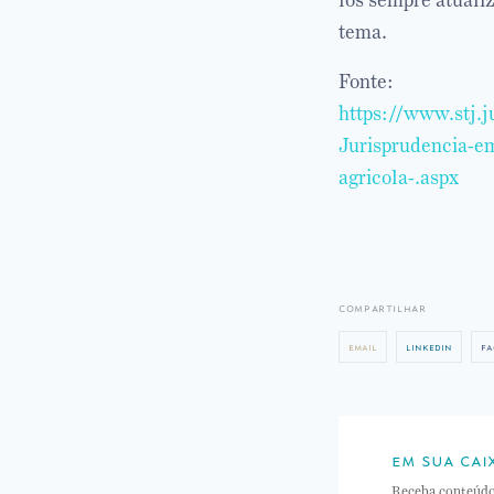
los sempre atuali
tema.
Fonte:
https://www.stj.
Jurisprudencia-em
agricola-.aspx
compartilhar
email
linkedin
fa
em sua cai
Receba conteúd