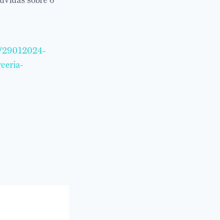
úvidas sobre o
4/29012024-
ceria-