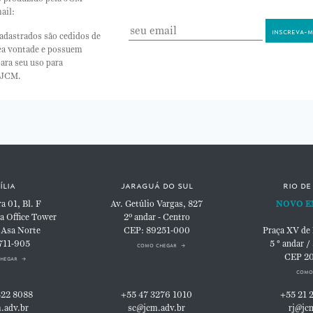
ail:
adastrados são cedidos de
nea vontade e possuem
ara seu uso para
 JCM.
ília
jaraguá do sul
rio de
 01, Bl. F
Av. Getúlio Vargas, 827
NOVO E
a Office Tower
2º andar - Centro
 Asa Norte
CEP: 89251-000
Praça XV de
711-905
5 ° andar /
como chegar
CEP 2
hegar
como
322 8088
+55 47 3276 1010
+55 21 
.adv.br
sc@jcm.adv.br
rj@jc