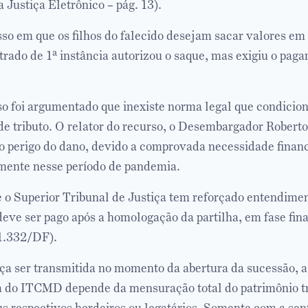
 Justiça Eletrônico – pág. 13).
sso em que os filhos do falecido desejam sacar valores e
trado de 1ª instância autorizou o saque, mas exigiu o pag
o foi argumentado que inexiste norma legal que condicion
 de tributo. O relator do recurso, o Desembargador Roberto
 o perigo do dano, devido a comprovada necessidade finan
mente nesse período de pandemia.
e o Superior Tribunal de Justiça tem reforçado entendimen
e ser pago após a homologação da partilha, em fase fina
51.332/DF).
ça ser transmitida no momento da abertura da sucessão, a
a do ITCMD depende da mensuração total do patrimônio tr