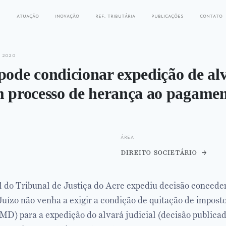
s
atuação
inovação
ref. tributária
publicações
contato
 2020
pode condicionar expedição de al
m processo de herança ao pagame
área
direito societário
 do Tribunal de Justiça do Acre expediu decisão concede
Juízo não venha a exigir a condição de quitação de impost
MD) para a expedição do alvará judicial (decisão publicad