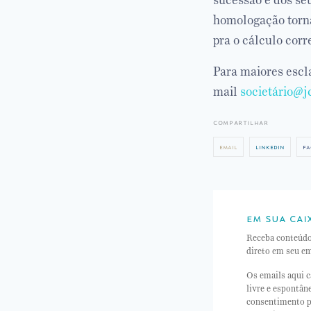
sucessão e dos se
homologação torna
pra o cálculo corre
Para maiores escl
mail
societário@j
compartilhar
email
linkedin
fa
em sua cai
Receba conteúd
direto em seu em
Os emails aqui c
livre e espontâ
consentimento p