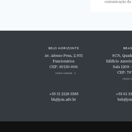
comunicação da
belo horizonte
bras
Av. Afonso Pena, 2.951
SCN, Quadra
Funcionários
Edifício Americ
CEP: 30130-006
Sala 1209 -
CEP: 70
como chegar
como c
+55 31 2128 3585
+55 61 3
bh@jcm.adv.br
bsb@jcm