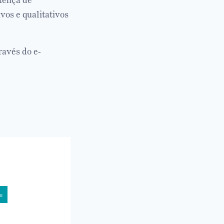
ntença de
vos e qualitativos
ravés do e-