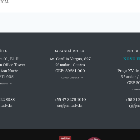
 JCM.
ília
jaraguá do sul
rio de
 01, Bl. F
Av. Getúlio Vargas, 827
NOVO E
a Office Tower
2º andar - Centro
 Asa Norte
CEP: 89251-000
Praça XV de
711-905
5 ° andar /
como chegar
CEP 2
hegar
como
322 8088
+55 47 3276 1010
+55 21 
.adv.br
sc@jcm.adv.br
rj@jc