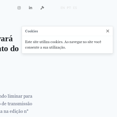
EN
PT
ES
×
Cookies
vará
Este site utiliza cookies. Ao navegar no site você
nto do
consente a sua utilização.
ndo liminar para
o de transmissão
a na edição n°