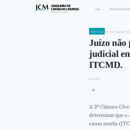
jcm
profissionai
notícia
31 de julho de
Juízo não 
judicial e
ITCMD.
autor
A 2ª Câmara Cível
determinar que o 
causa mortis (ITC