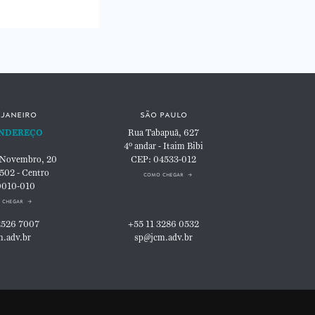
 janeiro
são paulo
NDEREÇO
Rua Tabapuã, 627
4º andar - Itaim Bibi
 Novembro, 20
CEP: 04533-012
 502 - Centro
como chegar
0010-010
 chegar
2526 7007
+55 11 3286 0532
m.adv.br
sp@jcm.adv.br