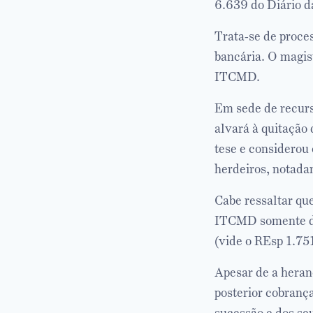
6.639 do Diário da
Trata-se de proce
bancária. O magis
ITCMD.
Em sede de recurs
alvará à quitação
tese e considerou
herdeiros, notada
Cabe ressaltar qu
ITCMD somente dev
(vide o REsp 1.7
Apesar de a heran
posterior cobranç