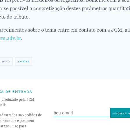
us respectivos herdeiros ou legatários. Somente com a se
-se possível a concretização destes parâmetros quantitati
to do tributo.
arecimentos sobre o tema entre em contato com a JCM, at
cm.adv.br
.
cebook
twitter
xa de entrada
o produzido pela JCM
ail:
adastrados são cedidos de
nea vontade e possuem
ara seu uso para