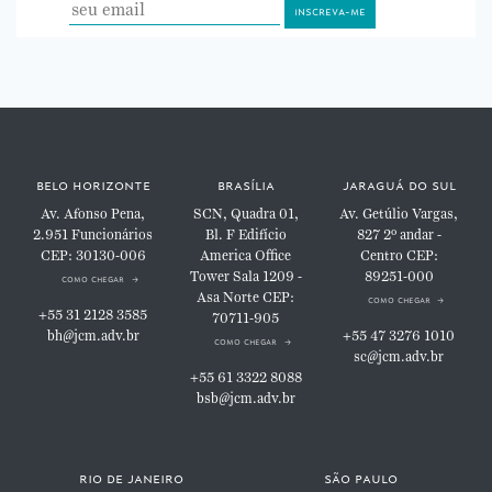
belo horizonte
brasília
jaraguá do sul
Av. Afonso Pena,
SCN, Quadra 01,
Av. Getúlio Vargas,
2.951
Funcionários
Bl. F
Edifício
827
2º andar -
CEP: 30130-006
America Office
Centro
CEP:
Tower
Sala 1209 -
89251-000
como chegar
Asa Norte
CEP:
como chegar
+55 31 2128 3585
70711-905
bh@jcm.adv.br
+55 47 3276 1010
como chegar
sc@jcm.adv.br
+55 61 3322 8088
bsb@jcm.adv.br
rio de janeiro
são paulo