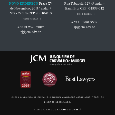
NOVO ENDEREÇO
Praça XV
Rua Tabapuã, 627
4º andar -
de Novembro, 20
5 ° andar /
Itaim Bibi
CEP: 04533-012
502 - Centro
CEP 20010-010
como chegar
como chegar
+55 11 3286 0532
+55 21 2526 7007
sp@jcm.adv.br
rj@jcm.adv.br
©2023 junqueira de carvalho & murgel advogados associados. todos os
direitos reservados.
visite o site
jcm consultores
↗