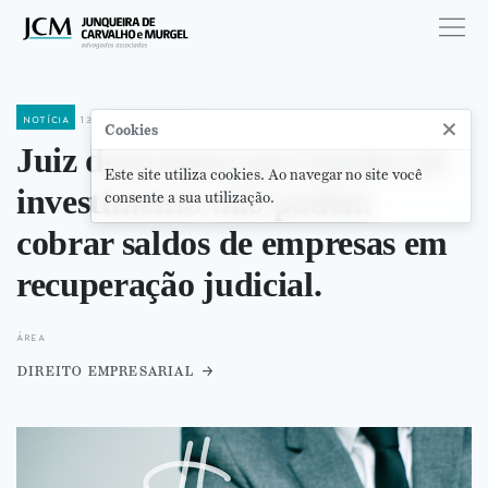
notícia
13 de abril de 2023
×
Cookies
Juiz determina que fundos de
Este site utiliza cookies. Ao navegar no site você
investimento não podem
consente a sua utilização.
cobrar saldos de empresas em
recuperação judicial.
área
direito empresarial