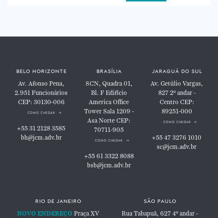
belo horizonte
brasília
jaraguá do sul
Av. Afonso Pena,
SCN, Quadra 01,
Av. Getúlio Vargas,
2.951
Funcionários
Bl. F
Edifício
827
2º andar -
CEP: 30130-006
America Office
Centro
CEP:
Tower
Sala 1209 -
89251-000
como chegar
Asa Norte
CEP:
como chegar
+55 31 2128 3585
70711-905
bh@jcm.adv.br
+55 47 3276 1010
como chegar
sc@jcm.adv.br
+55 61 3322 8088
bsb@jcm.adv.br
rio de janeiro
são paulo
NOVO ENDEREÇO
Praça XV
Rua Tabapuã, 627
4º andar -