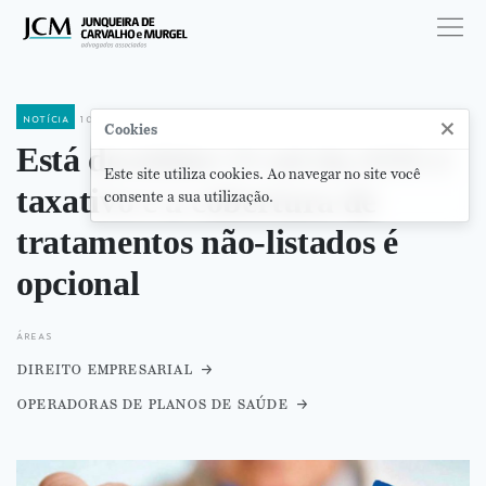
notícia
10 de junho de 2022
×
Cookies
Está decidido! O rol da ANS é
Este site utiliza cookies. Ao navegar no site você
taxativo e a cobertura de
consente a sua utilização.
tratamentos não-listados é
opcional
áreas
direito empresarial
operadoras de planos de saúde