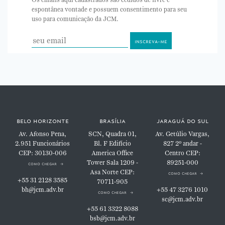
Os emails aqui cadastrados são cedidos de livre e
espontânea vontade e possuem consentimento para seu
uso para comunicação da JCM.
belo horizonte
brasília
jaraguá do sul
Av. Afonso Pena,
SCN, Quadra 01,
Av. Getúlio Vargas,
2.951
Funcionários
Bl. F
Edifício
827
2º andar -
CEP: 30130-006
America Office
Centro
CEP:
Tower
Sala 1209 -
89251-000
como chegar
Asa Norte
CEP:
como chegar
+55 31 2128 3585
70711-905
bh@jcm.adv.br
+55 47 3276 1010
como chegar
sc@jcm.adv.br
+55 61 3322 8088
bsb@jcm.adv.br