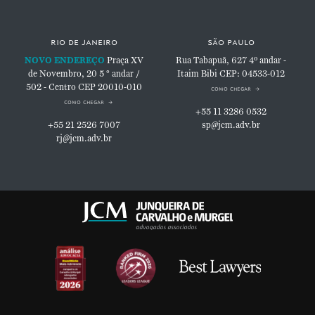
rio de janeiro
são paulo
NOVO ENDEREÇO
Praça XV
Rua Tabapuã, 627
4º andar -
de Novembro, 20
5 ° andar /
Itaim Bibi
CEP: 04533-012
502 - Centro
CEP 20010-010
como chegar
como chegar
+55 11 3286 0532
+55 21 2526 7007
sp@jcm.adv.br
rj@jcm.adv.br