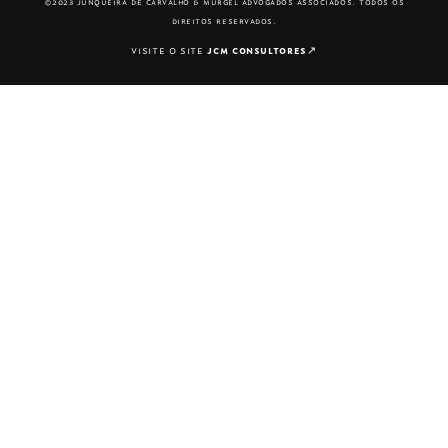
©2023 junqueira de carvalho & murgel advogados associados. todos os
direitos reservados.
visite o site
jcm consultores
↗