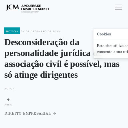
notícia
26 de dezembro de 2023
Cookies
Desconsideração da
Este site utiliza 
personalidade jurídica de
consente a sua uti
associação civil é possível, mas
só atinge dirigentes
autor
área
direito empresarial