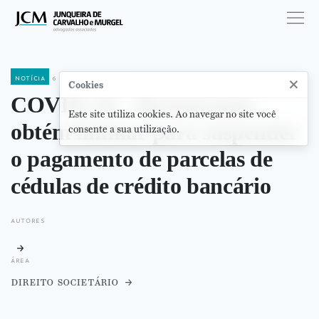
notícia
6 de abril de 2020
×
Cookies
COVID-19 – Restaurante
Este site utiliza cookies. Ao navegar no site você
obtém liminar para suspender
consente a sua utilização.
o pagamento de parcelas de
cédulas de crédito bancário
autores
área
direito societário