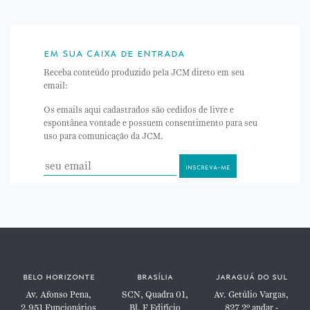
em sua caixa de entrada
Receba conteúdo produzido pela JCM direto em seu
email:
Os emails aqui cadastrados são cedidos de livre e
espontânea vontade e possuem consentimento para seu
uso para comunicação da JCM.
belo horizonte
brasília
jaraguá do sul
Av. Afonso Pena,
SCN, Quadra 01,
Av. Getúlio Vargas,
2.951
Funcionários
Bl. F
Edifício
827
2º andar -