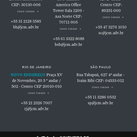
CEP: 30130-006
America Office
Centro
CEP:
Tower
Sala 1209 -
89251-000
como chegar
Asa Norte
CEP:
como chegar
+55 31 2128 3585
70711-905
bh@jcm.adv.br
+55 47 3276 1010
como chegar
sc@jcm.adv.br
+55 61 3322 8088
bsb@jcm.adv.br
rio de janeiro
são paulo
NOVO ENDEREÇO
Praça XV
Rua Tabapuã, 627
4º andar -
de Novembro, 20
5 ° andar /
Itaim Bibi
CEP: 04533-012
502 - Centro
CEP 20010-010
como chegar
como chegar
+55 11 3286 0532
+55 21 2526 7007
sp@jcm.adv.br
rj@jcm.adv.br