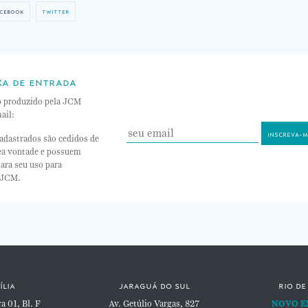
cebook
twitter
xa de entrada
o produzido pela JCM
ail:
adastrados são cedidos de
nea vontade e possuem
ara seu uso para
 JCM.
ília
jaraguá do sul
rio de
 01, Bl. F
Av. Getúlio Vargas, 827
NOVO E