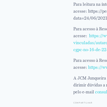
Para leitura na í
acesse: https://p
data=24/06/2021
Para acesso à Re
acesse:
https://
vinculadas/autar
cgpc-no-16-de-22
Para acesso à Re
acesse:
https://w
A JCM Junqueira d
dirimir dúvidas a
pelo e-mail
consul
compartilhar