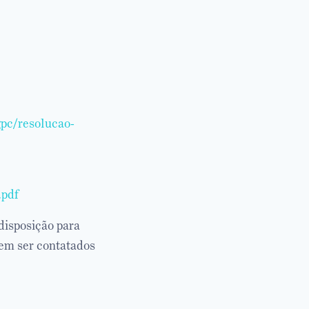
pc/resolucao-
.pdf
isposição para
dem ser contatados