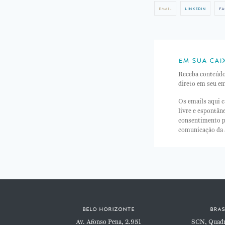
email
linkedin
fa
em sua cai
Receba conteúd
direto em seu em
Os emails aqui c
livre e espontâ
consentimento p
comunicação da
belo horizonte
bras
Av. Afonso Pena, 2.951
SCN, Quadra