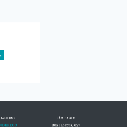
 janeiro
são paulo
NDEREÇO
Rua Tabapuã, 627