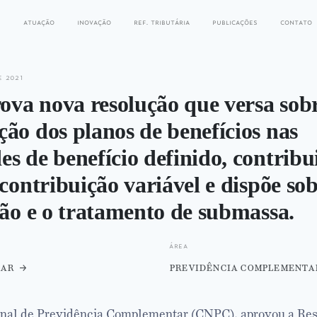
s
atuação
inovação
ref. tributária
publicações
contato
e 2021
va nova resolução que versa sobr
ão dos planos de benefícios nas
s de benefício definido, contribu
 contribuição variável e dispõe sob
ção e o tratamento de submassa.
área
car
previdência complementa
nal de Previdência Complementar (CNPC), aprovou a Re