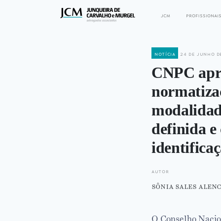
jcm
profissionai
notícia
24 de junho d
CNPC apro
normatizaç
modalidade
definida e
identifica
autor
sônia sales alen
O Conselho Nacio