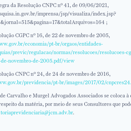
ntegra da Resolução CNPC nº 41, de 09/06/2021,
esquisa.in.gov.br/imprensa/jsp/visualiza/index.jsp?
&jornal=515&pagina=17&totalArquivos=164 ;
solução CGPC nº 16, de 22 de novembro de 2005,
www.gov.br/economia/pt-br/orgaos/entidades-
quias/previc/regulacao/normas/resolucoes/resolucoes-cg
-de-novembro-de-2005.pdf/view
solução CNPC nº 24, de 24 de novembro de 2016,
ww.gov.br/previdencia/pt-br/images/2017/02/cnpcres24
e Carvalho e Murgel Advogados Associados se coloca à d
 respeito da matéria, por meio de seus Consultores que po
toriaprevidenciaria@jcm.adv.br
.