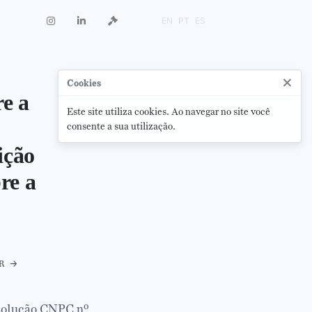
EN
PT
ES
×
Cookies
e a
Este site utiliza cookies. Ao navegar no site você
consente a sua utilização.
ição
re a
r
solução CNPC nº