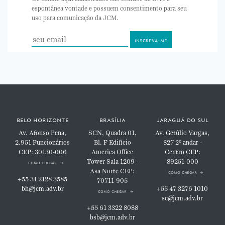
espontânea vontade e possuem consentimento para seu
uso para comunicação da JCM.
belo horizonte
brasília
jaraguá do sul
Av. Afonso Pena,
SCN, Quadra 01,
Av. Getúlio Vargas,
2.951
Funcionários
Bl. F
Edifício
827
2º andar -
CEP: 30130-006
America Office
Centro
CEP:
Tower
Sala 1209 -
89251-000
como chegar
Asa Norte
CEP:
como chegar
+55 31 2128 3585
70711-905
bh@jcm.adv.br
+55 47 3276 1010
como chegar
sc@jcm.adv.br
+55 61 3322 8088
bsb@jcm.adv.br