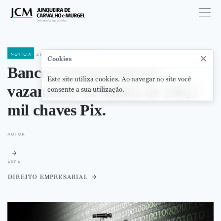
notícia
28 de janeiro de 2022
×
Cookies
Banco Central informa
Este site utiliza cookies. Ao navegar no site você
vazamento de dados de 160,1
consente a sua utilização.
mil chaves Pix.
autor
área
direito empresarial