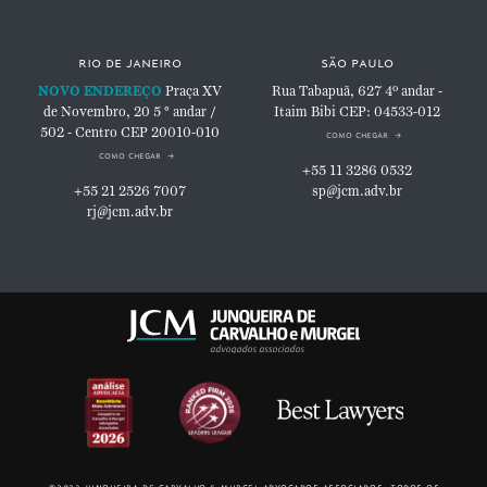
rio de janeiro
são paulo
NOVO ENDEREÇO
Praça XV
Rua Tabapuã, 627
4º andar -
de Novembro, 20
5 ° andar /
Itaim Bibi
CEP: 04533-012
502 - Centro
CEP 20010-010
como chegar
como chegar
+55 11 3286 0532
+55 21 2526 7007
sp@jcm.adv.br
rj@jcm.adv.br
©2023 junqueira de carvalho & murgel advogados associados. todos os