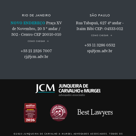
rio de janeiro
são paulo
NOVO ENDEREÇO
Praça XV
Rua Tabapuã, 627
4º andar -
de Novembro, 20
5 ° andar /
Itaim Bibi
CEP: 04533-012
502 - Centro
CEP 20010-010
como chegar
como chegar
+55 11 3286 0532
+55 21 2526 7007
sp@jcm.adv.br
rj@jcm.adv.br
©2023 junqueira de carvalho & murgel advogados associados. todos os