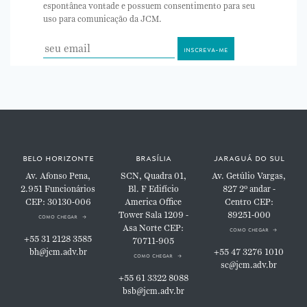
espontânea vontade e possuem consentimento para seu
uso para comunicação da JCM.
belo horizonte
brasília
jaraguá do sul
Av. Afonso Pena,
SCN, Quadra 01,
Av. Getúlio Vargas,
2.951
Funcionários
Bl. F
Edifício
827
2º andar -
CEP: 30130-006
America Office
Centro
CEP:
Tower
Sala 1209 -
89251-000
como chegar
Asa Norte
CEP:
como chegar
+55 31 2128 3585
70711-905
bh@jcm.adv.br
+55 47 3276 1010
como chegar
sc@jcm.adv.br
+55 61 3322 8088
bsb@jcm.adv.br