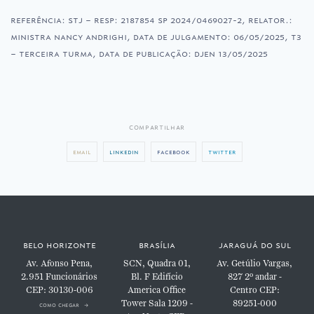
referência: stj – resp: 2187854 sp 2024/0469027-2, relator.:
ministra nancy andrighi, data de julgamento: 06/05/2025, t3
– terceira turma, data de publicação: djen 13/05/2025
compartilhar
email
linkedin
facebook
twitter
belo horizonte
brasília
jaraguá do sul
Av. Afonso Pena,
SCN, Quadra 01,
Av. Getúlio Vargas,
2.951
Funcionários
Bl. F
Edifício
827
2º andar -
CEP: 30130-006
America Office
Centro
CEP:
Tower
Sala 1209 -
89251-000
como chegar