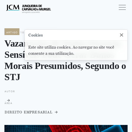
artigo
10 de julho de 2025
×
Cookies
Vazamento de Dados Pessoais
Este site utiliza cookies. Ao navegar no site você
Sensíveis Pode Gerar Danos
consente a sua utilização.
Morais Presumidos, Segundo o
STJ
autor
área
direito empresarial