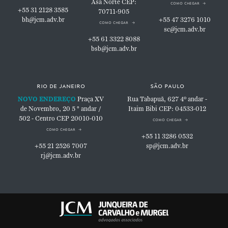
Asa Norte
CEP:
como chegar
+55 31 2128 3585
70711-905
bh@jcm.adv.br
+55 47 3276 1010
como chegar
sc@jcm.adv.br
+55 61 3322 8088
bsb@jcm.adv.br
rio de janeiro
são paulo
NOVO ENDEREÇO
Praça XV
Rua Tabapuã, 627
4º andar -
de Novembro, 20
5 ° andar /
Itaim Bibi
CEP: 04533-012
502 - Centro
CEP 20010-010
como chegar
como chegar
+55 11 3286 0532
+55 21 2526 7007
sp@jcm.adv.br
rj@jcm.adv.br