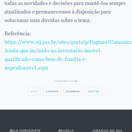
todas as novidades e decisões para mantê-los sempre
atualizados e permanecemos à disposição para
solucionar suas dúvidas sobre o tema.
Referência:
https://www.stj.jus.br/sites/portalp/Paginas/Comun
Ainda-que-incluido-no-inventario–imovel-
qualificado-como-bem-de-familia-e-
impenhoravel.aspx
compartilhar
email
linkedin
facebook
twitter
belo horizonte
brasília
jaraguá do sul