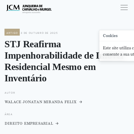
artigo
3 de outubro de 2025
Cookies
STJ Reafirma
Este site utiliza
Impenhorabilidade de Imóvel
consente a sua ut
Residencial Mesmo em
Inventário
autor
walace jonatan miranda felix
área
direito empresarial