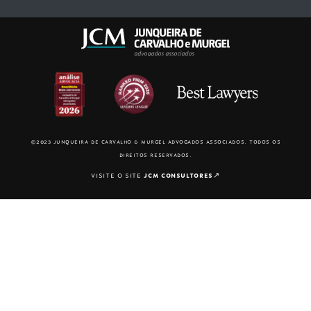
©2023 junqueira de carvalho & murgel advogados associados. todos os
direitos reservados.
visite o site
jcm consultores
↗