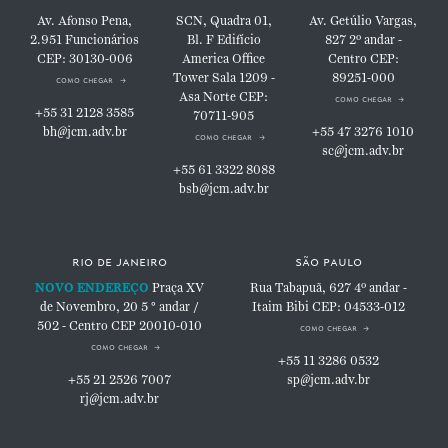
Av. Afonso Pena,
SCN, Quadra 01,
Av. Getúlio Vargas,
2.951
Funcionários
Bl. F
Edifício
827
2º andar -
CEP: 30130-006
America Office
Centro
CEP:
Tower
Sala 1209 -
89251-000
como chegar
Asa Norte
CEP:
como chegar
+55 31 2128 3585
70711-905
bh@jcm.adv.br
+55 47 3276 1010
como chegar
sc@jcm.adv.br
+55 61 3322 8088
bsb@jcm.adv.br
rio de janeiro
são paulo
NOVO ENDEREÇO
Praça XV
Rua Tabapuã, 627
4º andar -
de Novembro, 20
5 ° andar /
Itaim Bibi
CEP: 04533-012
502 - Centro
CEP 20010-010
como chegar
como chegar
+55 11 3286 0532
+55 21 2526 7007
sp@jcm.adv.br
rj@jcm.adv.br