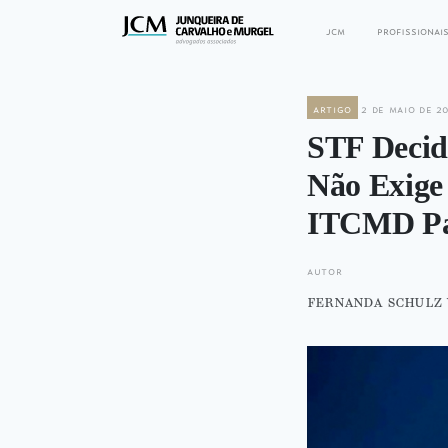
jcm
profissionai
artigo
2 de maio de 2
STF Decid
Não Exige
ITCMD Par
autor
fernanda schulz 