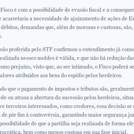
Fisco é com a possibilidade de evasão fiscal e a conseque
e acarretaria a necessidade de ajuizamento de ações de E
 débitos, demandas que, além de morosas e custosas, são,
s.
isão proferida pelo STF confirmou o entendimento já cons
realizada nesses moldes é válida, e que não há redução da
mo prejuízo, visto que, ao ser intimado, o Fisco poderá s
lores atribuídos aos bens do espólio pelos herdeiros.
do que o pagamento de impostos e tributos são, geralmen
de ou atrasa a abertura da sucessão pelos herdeiros, situ
ve terceiros interessados, como credores, essa decisão se
m de pôr fim à controvérsia, garantindo maior segurança jur
possibilidade de que a partilha seja realizada de forma e
rocrática, bem como menos custosa em sua fase inicial.