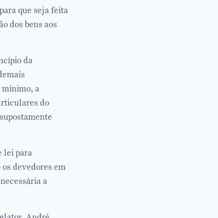
para que seja feita
ão dos bens aos
ncípio da
 demais
o mínimo, a
articulares do
, supostamente
 lei para
do os devedores em
 necessária a
elator, André