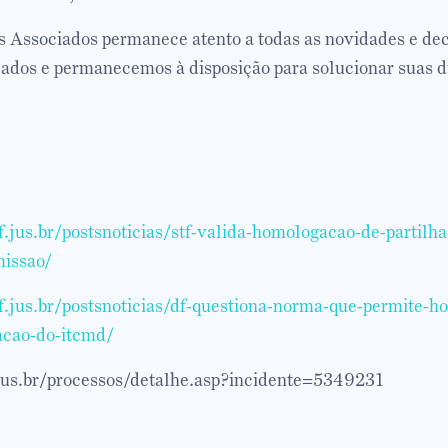
Associados permanece atento a todas as novidades e dec
zados e permanecemos à disposição para solucionar suas d
stf.jus.br/postsnoticias/stf-valida-homologacao-de-partilh
missao/
stf.jus.br/postsnoticias/df-questiona-norma-que-permite-
acao-do-itcmd/
f.jus.br/processos/detalhe.asp?incidente=5349231