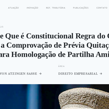
s
atuação
inovação
ref. tributária
publicações
contato
025
e Que é Constitucional Regra d
 a Comprovação de Prévia Quitaç
a Homologação de Partilha Ami
área
von atzingen sasse
direito empresarial