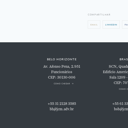
compartilhar
email
linkedin
fa
belo horizonte
bras
Av. Afonso Pena, 2.951
SCN, Quadra
Funcionários
Edifício Americ
CEP: 30130-006
Sala 1209 -
CEP: 70
como chegar
como c
+55 31 2128 3585
+55 61 3
bh@jcm.adv.br
bsb@jcm