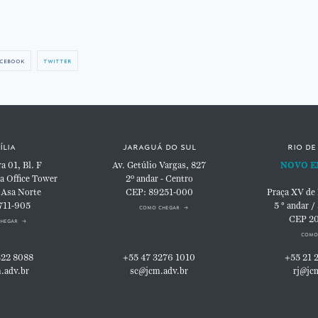
cebook
twitter
ília
jaraguá do sul
rio de
 01, Bl. F
Av. Getúlio Vargas, 827
NOVO E
a Office Tower
2º andar - Centro
 Asa Norte
CEP: 89251-000
Praça XV de
711-905
5 ° andar /
como chegar
CEP 2
hegar
como
322 8088
+55 47 3276 1010
+55 21 
.adv.br
sc@jcm.adv.br
rj@jc