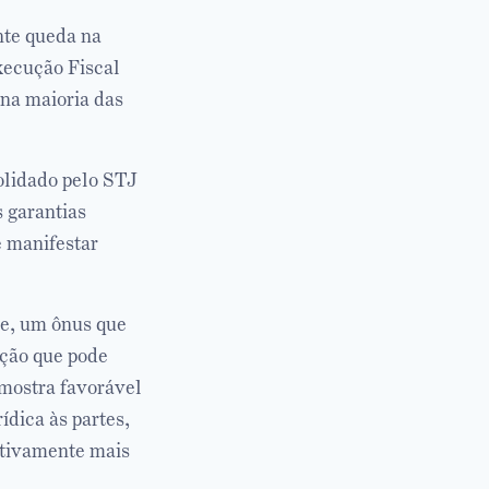
nte queda na
xecução Fiscal
 na maioria das
olidado pelo STJ
s garantias
e manifestar
te, um ônus que
ação que pode
 mostra favorável
ídica às partes,
fetivamente mais