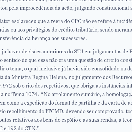
ou pela improcedência da ação, julgando constitucional a
ator esclareceu que a regra do CPC não se refere à incidê
tias ou aos privilégios do crédito tributário, sendo mera
ansferência da herança aos sucessores.
já haver decisões anteriores do STJ em julgamentos de 
o sentido de que essa não era uma questão de direito const
ir o tema, o qual inclusive já havia sido consolidado na d
ria da Ministra Regina Helena, no julgamento dos Recursos
972 sob o rito dos repetitivos, que obriga as instâncias inf
ada no Tema 1074: “No arrolamento sumário, a homologaçã
em como a expedição do formal de partilha e da carta de a
vio recolhimento do ITCMD, devendo ser comprovado, tod
utos relativos aos bens do espólio e às suas rendas, a teor
C e 192 do CTN.”.