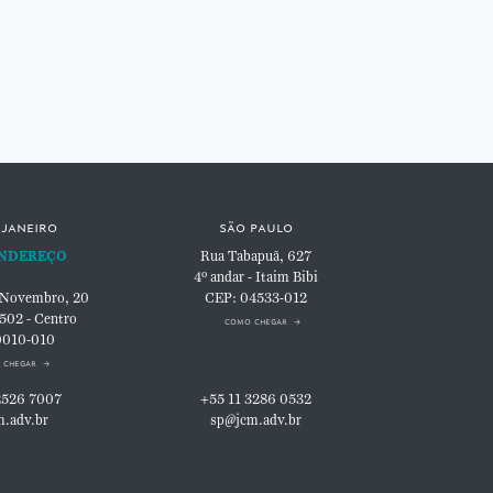
 janeiro
são paulo
NDEREÇO
Rua Tabapuã, 627
4º andar - Itaim Bibi
 Novembro, 20
CEP: 04533-012
 502 - Centro
como chegar
0010-010
 chegar
2526 7007
+55 11 3286 0532
m.adv.br
sp@jcm.adv.br