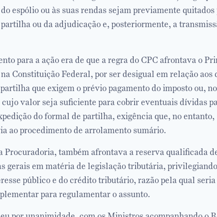
 do espólio ou às suas rendas sejam previamente quitados 
partilha ou da adjudicação e, posteriormente, a transmiss
nto para a ação era de que a regra do CPC afrontava o Pri
 na Constituição Federal, por ser desigual em relação aos
partilha que exigem o prévio pagamento do imposto ou, n
cujo valor seja suficiente para cobrir eventuais dívidas p
xpedição do formal de partilha, exigência que, no entanto
ia ao procedimento de arrolamento sumário.
a Procuradoria, também afrontava a reserva qualificada de
s gerais em matéria de legislação tributária, privilegian
resse público e do crédito tributário, razão pela qual seria
mplementar para regulamentar o assunto.
deu por unanimidade, com os Ministros acompanhando o R