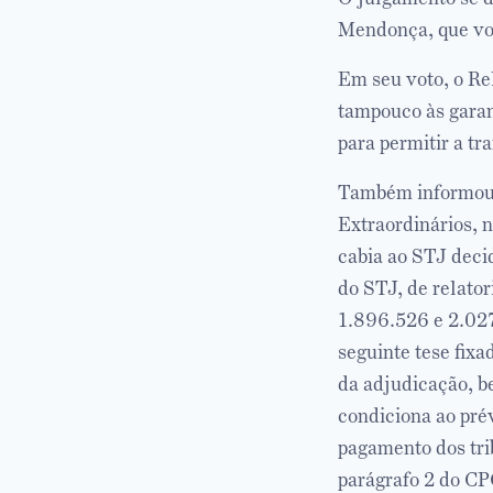
Mendonça, que vot
Em seu voto, o Rel
tampouco às garan
para permitir a tr
Também informou 
Extraordinários, n
cabia ao STJ decid
do STJ, de relato
1.896.526 e 2.027.
seguinte tese fix
da adjudicação, b
condiciona ao pré
pagamento dos trib
parágrafo 2 do CP