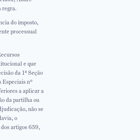
 regra.
ncia do imposto,
mente processual
Recursos
itucional e que
ecisão da 1ª Seção
 Especiais nº
eriores a aplicar a
o da partilha ou
djudicação, não se
avia, o
 dos artigos 659,