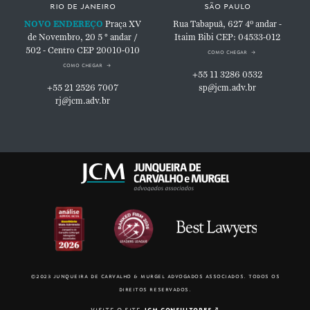
rio de janeiro
são paulo
NOVO ENDEREÇO
Praça XV
Rua Tabapuã, 627
4º andar -
de Novembro, 20
5 ° andar /
Itaim Bibi
CEP: 04533-012
502 - Centro
CEP 20010-010
como chegar
como chegar
+55 11 3286 0532
+55 21 2526 7007
sp@jcm.adv.br
rj@jcm.adv.br
©2023 junqueira de carvalho & murgel advogados associados. todos os
direitos reservados.
visite o site
jcm consultores
↗