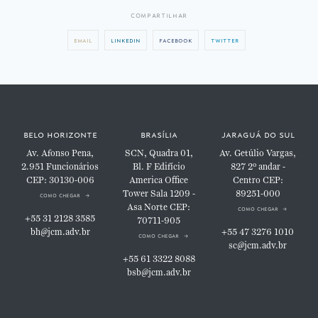
compartilhar
email
linkedin
facebook
twitter
belo horizonte
brasília
jaraguá do sul
Av. Afonso Pena,
SCN, Quadra 01,
Av. Getúlio Vargas,
2.951
Funcionários
Bl. F
Edifício
827
2º andar -
CEP: 30130-006
America Office
Centro
CEP:
Tower
Sala 1209 -
89251-000
como chegar
Asa Norte
CEP:
como chegar
+55 31 2128 3585
70711-905
bh@jcm.adv.br
+55 47 3276 1010
como chegar
sc@jcm.adv.br
+55 61 3322 8088
bsb@jcm.adv.br