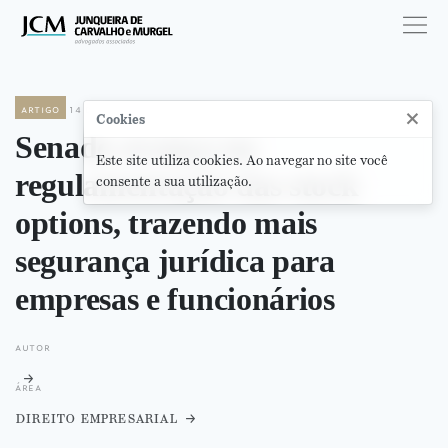
artigo
14 de setembro de 2023
×
Cookies
Senado avança na
Este site utiliza cookies. Ao navegar no site você
regulamentação das stock
consente a sua utilização.
options, trazendo mais
segurança jurídica para
empresas e funcionários
autor
área
direito empresarial