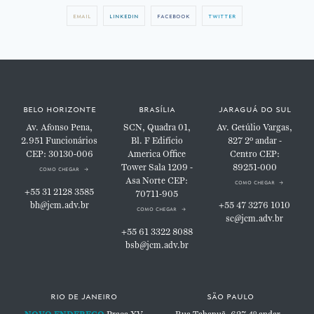
email
linkedin
facebook
twitter
belo horizonte
brasília
jaraguá do sul
Av. Afonso Pena,
SCN, Quadra 01,
Av. Getúlio Vargas,
2.951
Funcionários
Bl. F
Edifício
827
2º andar -
CEP: 30130-006
America Office
Centro
CEP:
Tower
Sala 1209 -
89251-000
como chegar
Asa Norte
CEP:
como chegar
+55 31 2128 3585
70711-905
bh@jcm.adv.br
+55 47 3276 1010
como chegar
sc@jcm.adv.br
+55 61 3322 8088
bsb@jcm.adv.br
rio de janeiro
são paulo