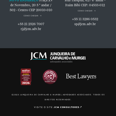
NOVO ENDEREÇO
Praça XV
Rua Tabapuã, 627
4º andar -
de Novembro, 20
5 ° andar /
Itaim Bibi
CEP: 04533-012
502 - Centro
CEP 20010-010
como chegar
como chegar
+55 11 3286 0532
+55 21 2526 7007
sp@jcm.adv.br
rj@jcm.adv.br
©2023 junqueira de carvalho & murgel advogados associados. todos os
direitos reservados.
visite o site
jcm consultores
↗