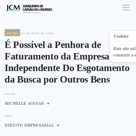
artigo
24 de maio de 2024
Cookies
É Possível a Penhora de
Este site ut
Faturamento da Empresa
consente a s
Independente Do Esgotamento
da Busca por Outros Bens
autor
michelle aguiar
área
direito empresarial