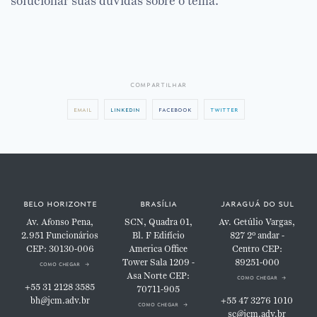
solucionar suas dúvidas sobre o tema.
compartilhar
email
linkedin
facebook
twitter
belo horizonte
brasília
jaraguá do sul
Av. Afonso Pena,
SCN, Quadra 01,
Av. Getúlio Vargas,
2.951
Funcionários
Bl. F
Edifício
827
2º andar -
CEP: 30130-006
America Office
Centro
CEP:
Tower
Sala 1209 -
89251-000
como chegar
Asa Norte
CEP:
como chegar
+55 31 2128 3585
70711-905
bh@jcm.adv.br
+55 47 3276 1010
como chegar
sc@jcm.adv.br