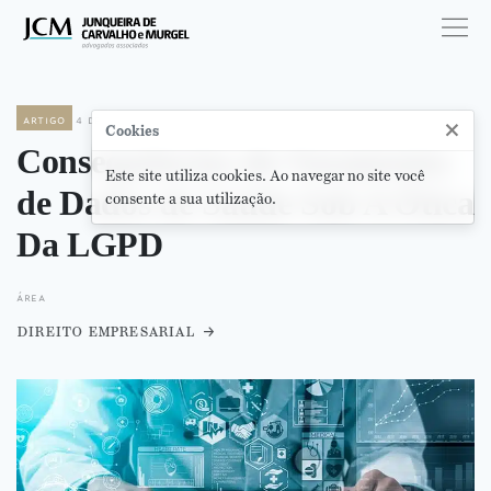
artigo
4 de julho de 2024
×
Cookies
Consequências do Vazamento
Este site utiliza cookies. Ao navegar no site você
de Dados de Saúde Sob A Ótica
consente a sua utilização.
Da LGPD
área
direito empresarial