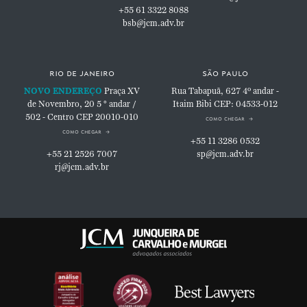
+55 61 3322 8088
bsb@jcm.adv.br
rio de janeiro
são paulo
NOVO ENDEREÇO
Praça XV
Rua Tabapuã, 627
4º andar -
de Novembro, 20
5 ° andar /
Itaim Bibi
CEP: 04533-012
502 - Centro
CEP 20010-010
como chegar
como chegar
+55 11 3286 0532
+55 21 2526 7007
sp@jcm.adv.br
rj@jcm.adv.br