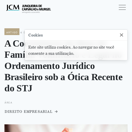
artigo
6 de dezembro de 2024
×
Cookies
A Coexistência do Bem de
Este site utiliza cookies. Ao navegar no site você
Família Voluntário e Legal no
consente a sua utilização.
Ordenamento Jurídico
Brasileiro sob a Ótica Recente
do STJ
área
direito empresarial