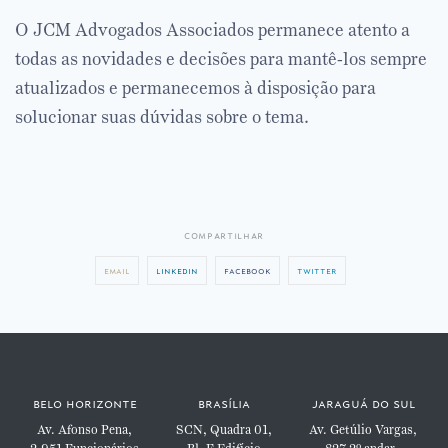
O JCM Advogados Associados permanece atento a
todas as novidades e decisões para mantê-los sempre
atualizados e permanecemos à disposição para
solucionar suas dúvidas sobre o tema.
compartilhar
email
linkedin
facebook
twitter
belo horizonte
brasília
jaraguá do sul
Av. Afonso Pena,
SCN, Quadra 01,
Av. Getúlio Vargas,