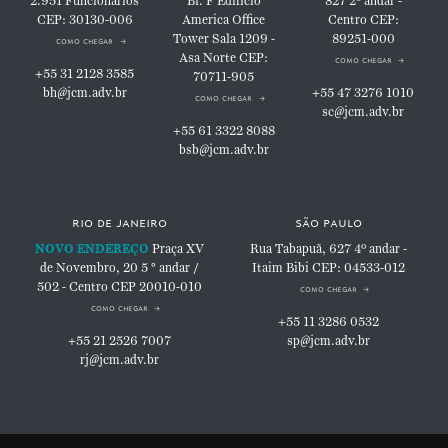
2.951
Funcionários
Bl. F
Edifício
827
2º andar -
CEP: 30130-006
America Office
Centro
CEP:
Tower
Sala 1209 -
89251-000
como chegar
Asa Norte
CEP:
como chegar
+55 31 2128 3585
70711-905
bh@jcm.adv.br
+55 47 3276 1010
como chegar
sc@jcm.adv.br
+55 61 3322 8088
bsb@jcm.adv.br
rio de janeiro
são paulo
NOVO ENDEREÇO
Praça XV
Rua Tabapuã, 627
4º andar -
de Novembro, 20
5 ° andar /
Itaim Bibi
CEP: 04533-012
502 - Centro
CEP 20010-010
como chegar
como chegar
+55 11 3286 0532
+55 21 2526 7007
sp@jcm.adv.br
rj@jcm.adv.br