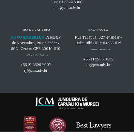
+55 61 3322 8088
bsb@jcm.adv.br
rio de janeiro
são paulo
NOVO ENDEREÇO
Praça XV
Rua Tabapuã, 627
4º andar -
de Novembro, 20
5 ° andar /
Itaim Bibi
CEP: 04533-012
502 - Centro
CEP 20010-010
como chegar
como chegar
+55 11 3286 0532
+55 21 2526 7007
sp@jcm.adv.br
rj@jcm.adv.br