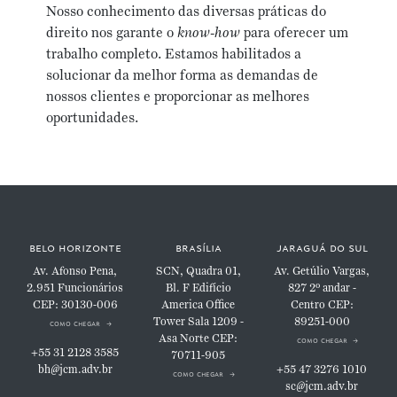
Nosso conhecimento das diversas práticas do
direito nos garante o
know-how
para oferecer um
trabalho completo. Estamos habilitados a
solucionar da melhor forma as demandas de
nossos clientes e proporcionar as melhores
oportunidades.
belo horizonte
brasília
jaraguá do sul
Av. Afonso Pena,
SCN, Quadra 01,
Av. Getúlio Vargas,
2.951
Funcionários
Bl. F
Edifício
827
2º andar -
CEP: 30130-006
America Office
Centro
CEP:
Tower
Sala 1209 -
89251-000
como chegar
Asa Norte
CEP:
como chegar
+55 31 2128 3585
70711-905
bh@jcm.adv.br
+55 47 3276 1010
como chegar
sc@jcm.adv.br