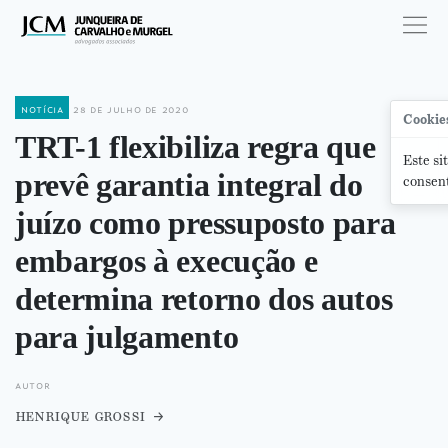
notícia
28 de julho de 2020
Cookie
TRT-1 flexibiliza regra que
Este si
prevê garantia integral do
consent
juízo como pressuposto para
embargos à execução e
determina retorno dos autos
para julgamento
autor
henrique grossi