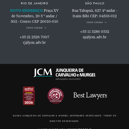
rio de janeiro
são paulo
NOVO ENDEREÇO
Praça XV
Rua Tabapuã, 627
4º andar -
de Novembro, 20
5 ° andar /
Itaim Bibi
CEP: 04533-012
502 - Centro
CEP 20010-010
como chegar
como chegar
+55 11 3286 0532
+55 21 2526 7007
sp@jcm.adv.br
rj@jcm.adv.br
©2023 junqueira de carvalho & murgel advogados associados. todos os
direitos reservados.
visite o site
jcm consultores
↗