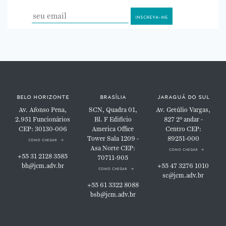
belo horizonte
brasília
jaraguá do sul
Av. Afonso Pena,
SCN, Quadra 01,
Av. Getúlio Vargas,
2.951
Funcionários
Bl. F
Edifício
827
2º andar -
CEP: 30130-006
America Office
Centro
CEP:
Tower
Sala 1209 -
89251-000
como chegar
Asa Norte
CEP:
como chegar
+55 31 2128 3585
70711-905
bh@jcm.adv.br
+55 47 3276 1010
como chegar
sc@jcm.adv.br
+55 61 3322 8088
bsb@jcm.adv.br