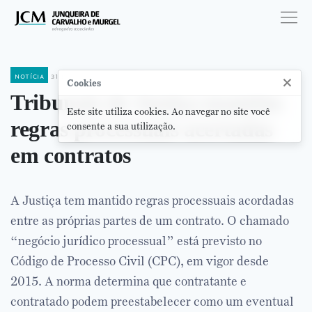
notícia
31 de janeiro de 2018
×
Cookies
Tribunais de Justiça mantêm
Este site utiliza cookies. Ao navegar no site você
regras processuais acertadas
consente a sua utilização.
em contratos
A Justiça tem mantido regras processuais acordadas
entre as próprias partes de um contrato. O chamado
“negócio jurídico processual” está previsto no
Código de Processo Civil (CPC), em vigor desde
2015. A norma determina que contratante e
contratado podem preestabelecer como um eventual