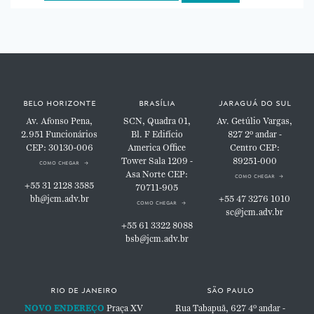
belo horizonte
brasília
jaraguá do sul
Av. Afonso Pena,
SCN, Quadra 01,
Av. Getúlio Vargas,
2.951
Funcionários
Bl. F
Edifício
827
2º andar -
CEP: 30130-006
America Office
Centro
CEP:
Tower
Sala 1209 -
89251-000
como chegar
Asa Norte
CEP:
como chegar
+55 31 2128 3585
70711-905
bh@jcm.adv.br
+55 47 3276 1010
como chegar
sc@jcm.adv.br
+55 61 3322 8088
bsb@jcm.adv.br
rio de janeiro
são paulo
NOVO ENDEREÇO
Praça XV
Rua Tabapuã, 627
4º andar -