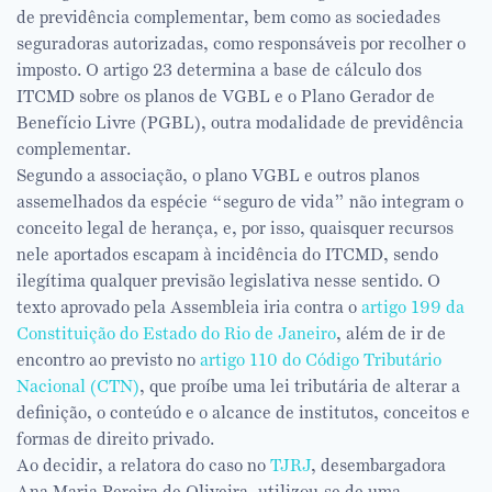
de previdência complementar, bem como as sociedades
seguradoras autorizadas, como responsáveis por recolher o
imposto. O artigo 23 determina a base de cálculo dos
ITCMD sobre os planos de VGBL e o Plano Gerador de
Benefício Livre (PGBL), outra modalidade de previdência
complementar.
Segundo a associação, o plano VGBL e outros planos
assemelhados da espécie “seguro de vida” não integram o
conceito legal de herança, e, por isso, quaisquer recursos
nele aportados escapam à incidência do ITCMD, sendo
ilegítima qualquer previsão legislativa nesse sentido. O
texto aprovado pela Assembleia iria contra o
artigo 199 da
Constituição do Estado do Rio de Janeiro
, além de ir de
encontro ao previsto no
artigo 110 do Código Tributário
Nacional (CTN)
, que proíbe uma lei tributária de alterar a
definição, o conteúdo e o alcance de institutos, conceitos e
formas de direito privado.
Ao decidir, a relatora do caso no
TJRJ
, desembargadora
Ana Maria Pereira de Oliveira, utilizou-se de uma