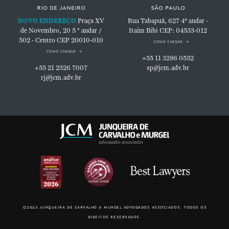
rio de janeiro
são paulo
NOVO ENDEREÇO
Praça XV
Rua Tabapuã, 627
4º andar -
de Novembro, 20
5 ° andar /
Itaim Bibi
CEP: 04533-012
502 - Centro
CEP 20010-010
como chegar
como chegar
+55 11 3286 0532
+55 21 2526 7007
sp@jcm.adv.br
rj@jcm.adv.br
©2023 junqueira de carvalho & murgel advogados associados. todos os
direitos reservados.