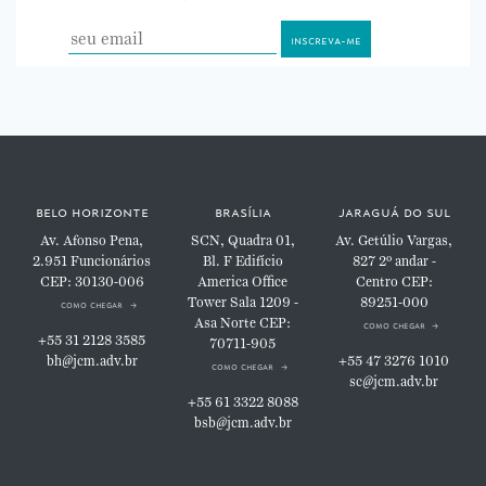
belo horizonte
brasília
jaraguá do sul
Av. Afonso Pena,
SCN, Quadra 01,
Av. Getúlio Vargas,
2.951
Funcionários
Bl. F
Edifício
827
2º andar -
CEP: 30130-006
America Office
Centro
CEP:
Tower
Sala 1209 -
89251-000
como chegar
Asa Norte
CEP:
como chegar
+55 31 2128 3585
70711-905
bh@jcm.adv.br
+55 47 3276 1010
como chegar
sc@jcm.adv.br
+55 61 3322 8088
bsb@jcm.adv.br