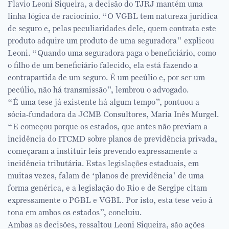
Flavio Leoni Siqueira, a decisão do TJRJ mantém uma
linha lógica de raciocínio. “O VGBL tem natureza jurídica
de seguro e, pelas peculiaridades dele, quem contrata este
produto adquire um produto de uma seguradora” explicou
Leoni. “Quando uma seguradora paga o beneficiário, como
o filho de um beneficiário falecido, ela está fazendo a
contrapartida de um seguro. É um pecúlio e, por ser um
pecúlio, não há transmissão”, lembrou o advogado.
“É uma tese já existente há algum tempo”, pontuou
a
sócia-fundadora da JCMB Consultores, Maria Inês Murgel
.
“E começou porque os estados, que antes não previam a
incidência do ITCMD sobre planos de previdência privada,
começaram a instituir leis prevendo expressamente a
incidência tributária. Estas legislações estaduais, em
muitas vezes, falam de ‘planos de previdência’ de uma
forma genérica, e a legislação do Rio e de Sergipe citam
expressamente o PGBL e VGBL. Por isto, esta tese veio à
tona em ambos os estados”, concluiu.
Ambas as decisões, ressaltou Leoni Siqueira, são ações