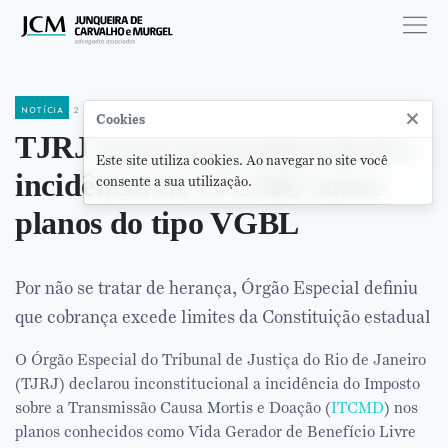
notícia
2 de julho de 2019
×
Cookies
TJRJ torna inconstitucional a
Este site utiliza cookies. Ao navegar no site você
incidência de ITCMD sobre
consente a sua utilização.
planos do tipo VGBL
Por não se tratar de herança, Órgão Especial definiu
que cobrança excede limites da Constituição estadual
O Órgão Especial do Tribunal de Justiça do Rio de Janeiro
(TJRJ) declarou inconstitucional a incidência do Imposto
sobre a Transmissão Causa Mortis e Doação (
ITCMD
) nos
planos conhecidos como Vida Gerador de Benefício Livre