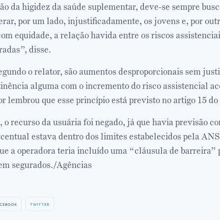
o da higidez da saúde suplementar, deve-se sempre busc
erar, por um lado, injustificadamente, os jovens e, por outr
om equidade, a relação havida entre os riscos assistenciai
adas”, disse.
egundo o relator, são aumentos desproporcionais sem justif
inência alguma com o incremento do risco assistencial ac
or lembrou que esse princípio está previsto no artigo 15 do
 o recurso da usuária foi negado, já que havia previsão c
rcentual estava dentro dos limites estabelecidos pela ANS
que a operadora teria incluído uma “cláusula de barreira”
sem segurados./Agências
cebook
twitter