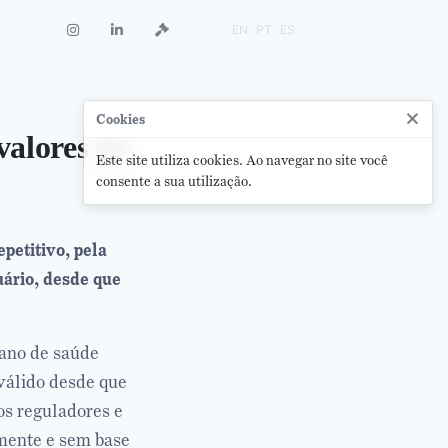
EN
PT
ES
×
Cookies
valores de
Este site utiliza cookies. Ao navegar no site você
consente a sua utilização.
petitivo, pela
uário, desde que
lano de saúde
 válido desde que
os reguladores e
amente e sem base