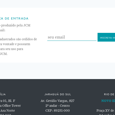
xa de entrada
o produzido pela JCM
ail:
adastrados são cedidos de
nea vontade e possuem
ara seu uso para
 JCM.
ília
jaraguá do sul
rio de
 01, Bl. F
Av. Getúlio Vargas, 827
NOVO E
a Office Tower
2º andar - Centro
 Asa Norte
CEP: 89251-000
Praça XV de