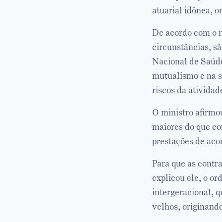
atuarial idônea, 
De acordo com o re
circunstâncias, s
Nacional de Saúd
mutualismo e na s
riscos da atividad
O ministro afirmo
maiores do que com
prestações de acor
Para que as contr
explicou ele, o or
intergeracional, q
velhos, originando