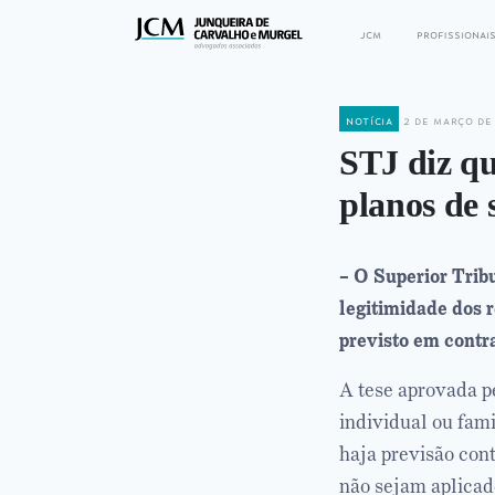
jcm
profissionai
notícia
2 de março de
STJ diz qu
planos de 
– O Superior Tribu
legitimidade dos r
previsto em contra
A tese aprovada p
individual ou fami
haja previsão con
não sejam aplicad