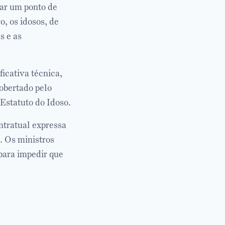
ar um ponto de
o, os idosos, de
s e as
icativa técnica,
obertado pelo
 Estatuto do Idoso.
ontratual expressa
. Os ministros
 para impedir que