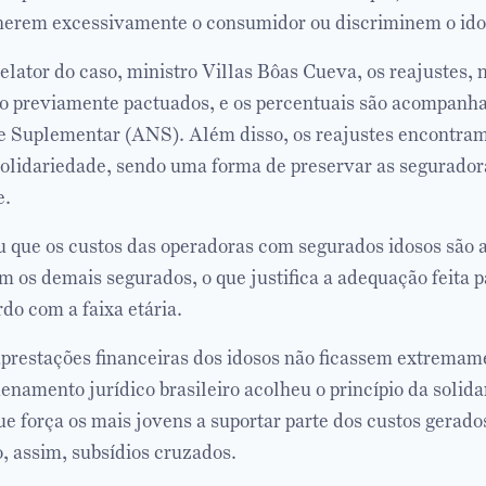
onerem excessivamente o consumidor ou discriminem o ido
lator do caso, ministro Villas Bôas Cueva, os reajustes, 
ão previamente pactuados, e os percentuais são acompanh
e Suplementar (ANS). Além disso, os reajustes encontra
olidariedade, sendo uma forma de preservar as segurador
e.
u que os custos das operadoras com segurados idosos são a
 os demais segurados, o que justifica a adequação feita pa
do com a faixa etária.
aprestações financeiras dos idosos não ficassem extremam
denamento jurídico brasileiro acolheu o princípio da solid
ue força os mais jovens a suportar parte dos custos gerado
, assim, subsídios cruzados.