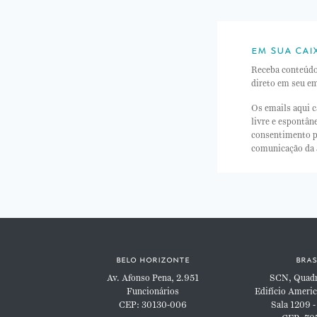
em sua cai
Receba conteúd
direto em seu em
Os emails aqui c
livre e espontâ
consentimento p
comunicação da
belo horizonte
bras
Av. Afonso Pena, 2.951
SCN, Quadra
Funcionários
Edifício Americ
CEP: 30130-006
Sala 1209 -