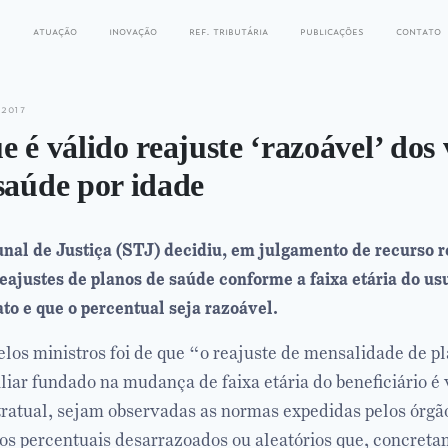
s
atuação
inovação
ref. tributária
publicações
contato
 2017
e é válido reajuste ‘razoável’ dos 
saúde por idade
nal de Justiça (STJ) decidiu, em julgamento de recurso re
eajustes de planos de saúde conforme a faixa etária do us
to e que o percentual seja razoável.
elos ministros foi de que “o reajuste de mensalidade de p
liar fundado na mudança de faixa etária do beneficiário é
tratual, sejam observadas as normas expedidas pelos órgã
os percentuais desarrazoados ou aleatórios que, concret