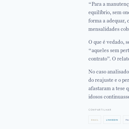
“Para a manutençã
equilíbrio, sem on
forma a adequar, c
mensalidades cobr
O que é vedado, s
“aqueles sem pert
contrato”. O relat
No caso analisado,
do reajuste e o pe
afastaram a tese 
idosos continuas
compartilhar
email
linkedin
fa