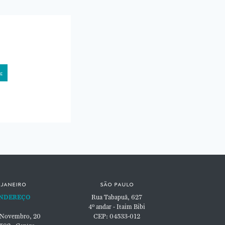
 janeiro
são paulo
NDEREÇO
Rua Tabapuã, 627
4º andar - Itaim Bibi
 Novembro, 20
CEP: 04533-012