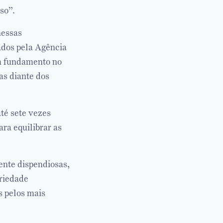
so”.
nessas
ados pela Agência
m fundamento no
as diante dos
té sete vezes
ra equilibrar as
ente dispendiosas,
ariedade
s pelos mais