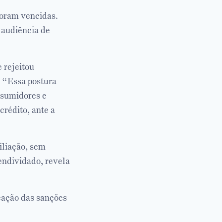
foram vencidas.
 audiência de
e rejeitou
 “Essa postura
nsumidores e
crédito, ante a
iliação, sem
endividado, revela
icação das sanções