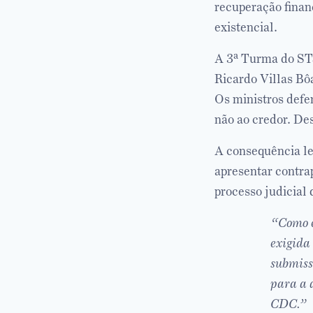
recuperação finan
existencial.
A 3ª Turma do STJ
Ricardo Villas Bô
Os ministros defe
não ao credor. Des
A consequência le
apresentar contra
processo judicial 
“Como é
exigida 
submiss
para a 
CDC.”