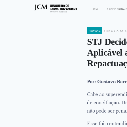
jcm
profissionai
notícia
2 de maio de 2
STJ Decid
Aplicável
Repactua
Por: Gustavo Barr
Cabe ao superendi
de conciliação. D
não pode ser pena
Esse foi o entend