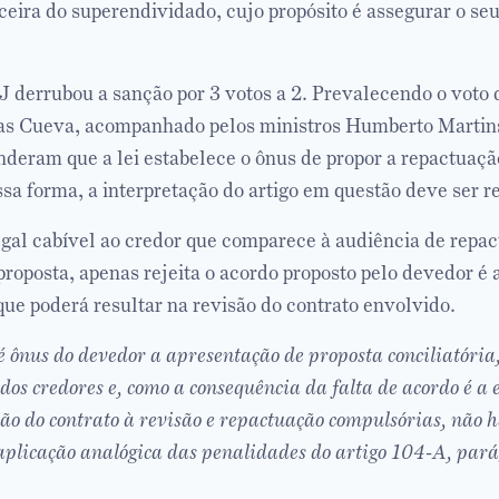
ceira do superendividado, cujo propósito é assegurar o s
 derrubou a sanção por 3 votos a 2. Prevalecendo o voto 
as Cueva, acompanhado pelos ministros Humberto Martins
nderam que a lei estabelece o ônus de propor a repactuaçã
sa forma, a interpretação do artigo em questão deve ser re
gal cabível ao credor que comparece à audiência de repa
proposta, apenas rejeita o acordo proposto pelo devedor é
que poderá resultar na revisão do contrato envolvido.
 ônus do devedor a apresentação de proposta conciliatória,
dos credores e, como a consequência da falta de acordo é a 
ão do contrato à revisão e repactuação compulsórias, não h
aplicação analógica das penalidades do artigo 104-A, pará