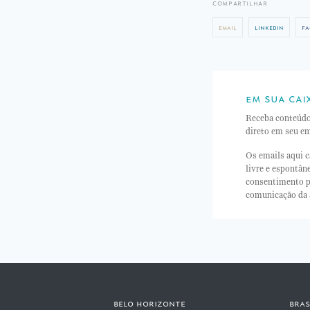
compartilhar
email
linkedin
fa
em sua cai
Receba conteúd
direto em seu em
Os emails aqui c
livre e espontâ
consentimento p
comunicação da
belo horizonte
bras