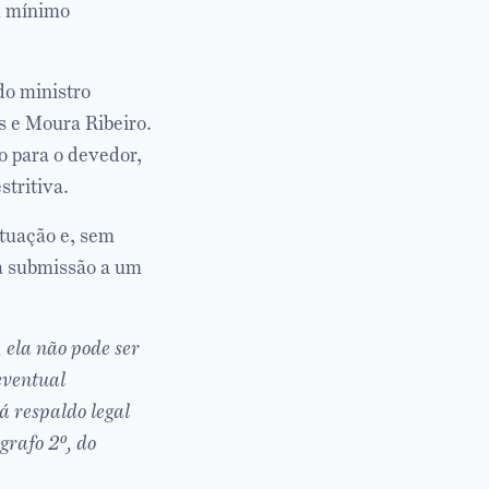
eu mínimo
do ministro
 e Moura Ribeiro.
o para o devedor,
stritiva.
ctuação e, sem
 a submissão a um
 ela não pode ser
eventual
á respaldo legal
grafo 2º, do