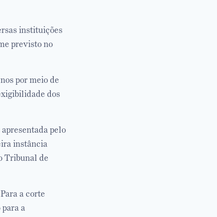
sas instituições
me previsto no
enos por meio de
exigibilidade dos
a apresentada pelo
ira instância
o Tribunal de
Para a corte
 para a