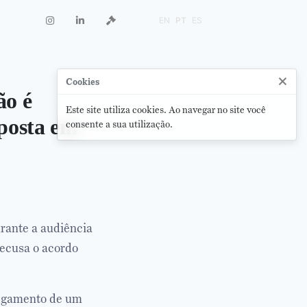
EN
PT
ES
×
Cookies
ão é
Este site utiliza cookies. Ao navegar no site você
posta em
consente a sua utilização.
rante a audiência
recusa o acordo
ulgamento de um