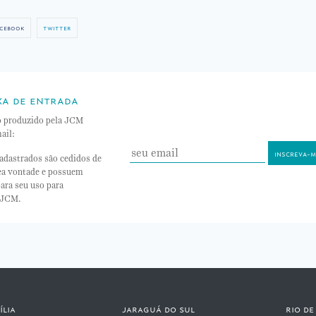
cebook
twitter
xa de entrada
o produzido pela JCM
ail:
adastrados são cedidos de
nea vontade e possuem
ara seu uso para
 JCM.
ília
jaraguá do sul
rio de