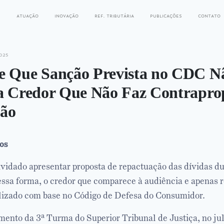
s
atuação
inovação
ref. tributária
publicações
contato
025
e Que Sanção Prevista no CDC N
 a Credor Que Não Faz Contrapro
ção
os
vidado apresentar proposta de repactuação das dívidas du
essa forma, o credor que comparece à audiência e apenas 
lizado com base no Código de Defesa do Consumidor.
imento da 3ª Turma do Superior Tribunal de Justiça, no j