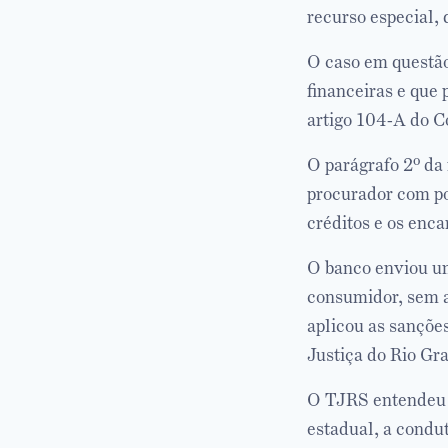
recurso especial, 
O caso em questão
financeiras e que
artigo 104-A do C
O parágrafo 2º da
procurador com pod
créditos e os enc
O banco enviou um 
consumidor, sem a
aplicou as sanções
Justiça do Rio Gr
O TJRS entendeu q
estadual, a condut