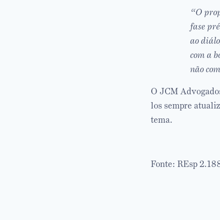
“O propó
fase pré
ao diálo
com a bo
não co
O JCM Advogados 
los sempre atuali
tema.
Fonte: REsp 2.18