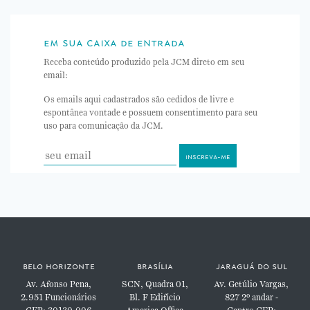
em sua caixa de entrada
Receba conteúdo produzido pela JCM direto em seu
email:
Os emails aqui cadastrados são cedidos de livre e
espontânea vontade e possuem consentimento para seu
uso para comunicação da JCM.
belo horizonte
brasília
jaraguá do sul
Av. Afonso Pena,
SCN, Quadra 01,
Av. Getúlio Vargas,
2.951
Funcionários
Bl. F
Edifício
827
2º andar -