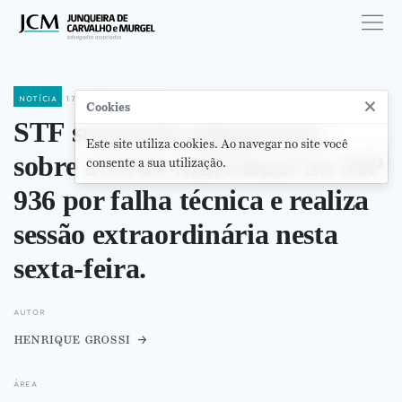
notícia
17 de abril de 2020
×
Cookies
STF suspende julgamento
Este site utiliza cookies. Ao navegar no site você
sobre acordo individual da MP
consente a sua utilização.
936 por falha técnica e realiza
sessão extraordinária nesta
sexta-feira.
autor
henrique grossi
área