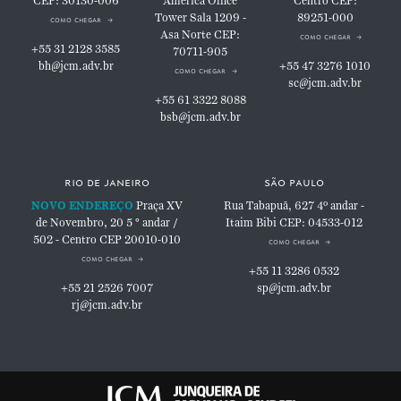
CEP: 30130-006
America Office
Centro
CEP:
Tower
Sala 1209 -
89251-000
como chegar
Asa Norte
CEP:
como chegar
+55 31 2128 3585
70711-905
bh@jcm.adv.br
+55 47 3276 1010
como chegar
sc@jcm.adv.br
+55 61 3322 8088
bsb@jcm.adv.br
rio de janeiro
são paulo
NOVO ENDEREÇO
Praça XV
Rua Tabapuã, 627
4º andar -
de Novembro, 20
5 ° andar /
Itaim Bibi
CEP: 04533-012
502 - Centro
CEP 20010-010
como chegar
como chegar
+55 11 3286 0532
+55 21 2526 7007
sp@jcm.adv.br
rj@jcm.adv.br