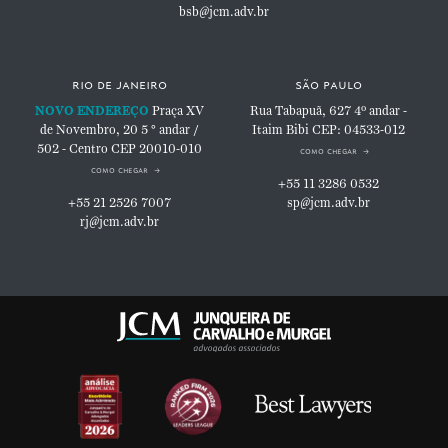
bsb@jcm.adv.br
rio de janeiro
são paulo
NOVO ENDEREÇO
Praça XV
Rua Tabapuã, 627
4º andar -
de Novembro, 20
5 ° andar /
Itaim Bibi
CEP: 04533-012
502 - Centro
CEP 20010-010
como chegar
como chegar
+55 11 3286 0532
+55 21 2526 7007
sp@jcm.adv.br
rj@jcm.adv.br