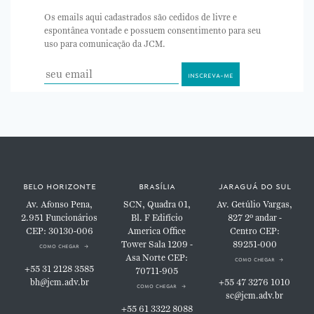
Os emails aqui cadastrados são cedidos de livre e
espontânea vontade e possuem consentimento para seu
uso para comunicação da JCM.
belo horizonte
brasília
jaraguá do sul
Av. Afonso Pena,
SCN, Quadra 01,
Av. Getúlio Vargas,
2.951
Funcionários
Bl. F
Edifício
827
2º andar -
CEP: 30130-006
America Office
Centro
CEP:
Tower
Sala 1209 -
89251-000
como chegar
Asa Norte
CEP:
como chegar
+55 31 2128 3585
70711-905
bh@jcm.adv.br
+55 47 3276 1010
como chegar
sc@jcm.adv.br
+55 61 3322 8088