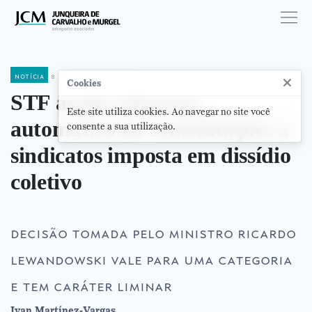
notícia
8 de outubro de 2019
×
Cookies
STF anula cobrança
Este site utiliza cookies. Ao navegar no site você
automática de contribuições a
consente a sua utilização.
sindicatos imposta em dissídio
coletivo
decisão tomada pelo ministro ricardo
lewandowski vale para uma categoria
e tem caráter liminar
Ivan Martínez-Vargas