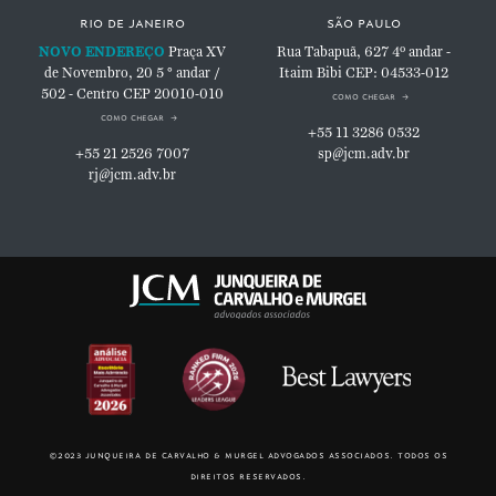
rio de janeiro
são paulo
NOVO ENDEREÇO
Praça XV
Rua Tabapuã, 627
4º andar -
de Novembro, 20
5 ° andar /
Itaim Bibi
CEP: 04533-012
502 - Centro
CEP 20010-010
como chegar
como chegar
+55 11 3286 0532
+55 21 2526 7007
sp@jcm.adv.br
rj@jcm.adv.br
©2023 junqueira de carvalho & murgel advogados associados. todos os
direitos reservados.