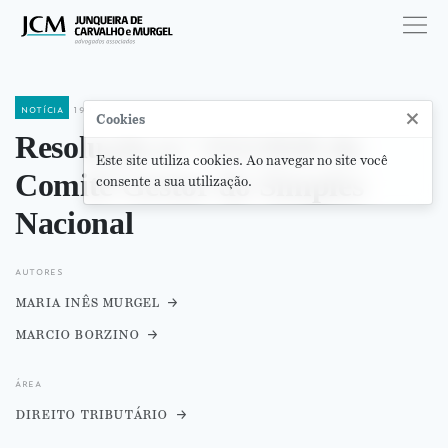
notícia
19 de março de 2020
×
Cookies
Resolução n.º 152/2020 do
Este site utiliza cookies. Ao navegar no site você
Comitê Gestor do Simples
consente a sua utilização.
Nacional
autores
maria inês murgel
marcio borzino
área
direito tributário