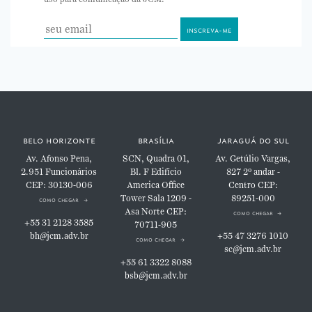
belo horizonte
brasília
jaraguá do sul
Av. Afonso Pena,
SCN, Quadra 01,
Av. Getúlio Vargas,
2.951
Funcionários
Bl. F
Edifício
827
2º andar -
CEP: 30130-006
America Office
Centro
CEP:
Tower
Sala 1209 -
89251-000
como chegar
Asa Norte
CEP:
como chegar
+55 31 2128 3585
70711-905
bh@jcm.adv.br
+55 47 3276 1010
como chegar
sc@jcm.adv.br
+55 61 3322 8088
bsb@jcm.adv.br