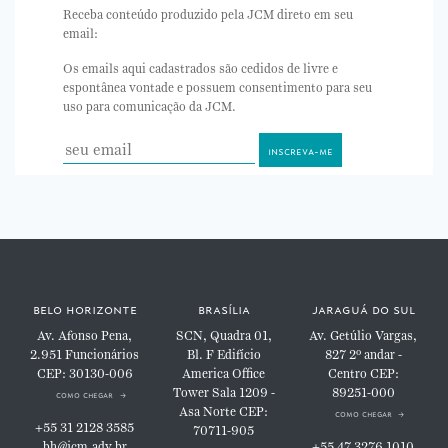
Receba conteúdo produzido pela JCM direto em seu
email:
Os emails aqui cadastrados são cedidos de livre e
espontânea vontade e possuem consentimento para seu
uso para comunicação da JCM.
belo horizonte
brasília
jaraguá do sul
Av. Afonso Pena,
SCN, Quadra 01,
Av. Getúlio Vargas,
2.951
Funcionários
Bl. F
Edifício
827
2º andar -
CEP: 30130-006
America Office
Centro
CEP:
Tower
Sala 1209 -
89251-000
como chegar
Asa Norte
CEP:
como chegar
+55 31 2128 3585
70711-905
bh@jcm.adv.br
+55 47 3276 1010