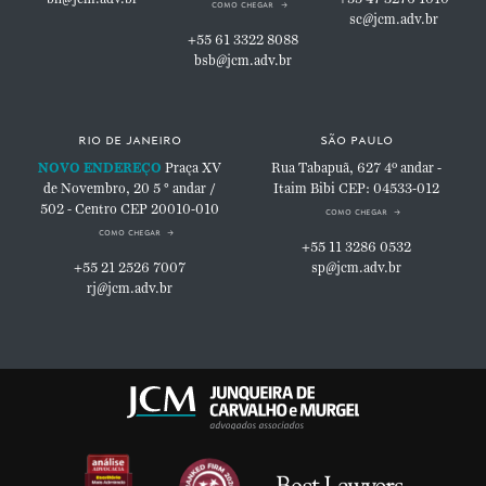
como chegar
sc@jcm.adv.br
+55 61 3322 8088
bsb@jcm.adv.br
rio de janeiro
são paulo
NOVO ENDEREÇO
Praça XV
Rua Tabapuã, 627
4º andar -
de Novembro, 20
5 ° andar /
Itaim Bibi
CEP: 04533-012
502 - Centro
CEP 20010-010
como chegar
como chegar
+55 11 3286 0532
+55 21 2526 7007
sp@jcm.adv.br
rj@jcm.adv.br