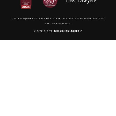
©2023 junqueira de carvalho & murgel advogados associados. todos os
direitos reservados.
visite o site
jcm consultores
↗