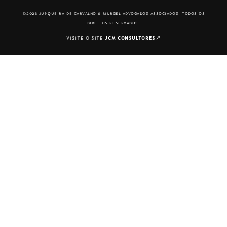
©2023 junqueira de carvalho & murgel advogados associados. todos os
direitos reservados.
visite o site
jcm consultores
↗