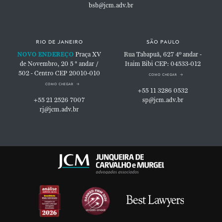
bsb@jcm.adv.br
rio de janeiro
são paulo
NOVO ENDEREÇO
Praça XV
Rua Tabapuã, 627
4º andar -
de Novembro, 20
5 ° andar /
Itaim Bibi
CEP: 04533-012
502 - Centro
CEP 20010-010
como chegar
como chegar
+55 11 3286 0532
+55 21 2526 7007
sp@jcm.adv.br
rj@jcm.adv.br