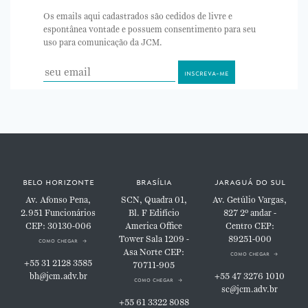
Os emails aqui cadastrados são cedidos de livre e
espontânea vontade e possuem consentimento para seu
uso para comunicação da JCM.
belo horizonte
brasília
jaraguá do sul
Av. Afonso Pena,
SCN, Quadra 01,
Av. Getúlio Vargas,
2.951
Funcionários
Bl. F
Edifício
827
2º andar -
CEP: 30130-006
America Office
Centro
CEP:
Tower
Sala 1209 -
89251-000
como chegar
Asa Norte
CEP:
como chegar
+55 31 2128 3585
70711-905
bh@jcm.adv.br
+55 47 3276 1010
como chegar
sc@jcm.adv.br
+55 61 3322 8088