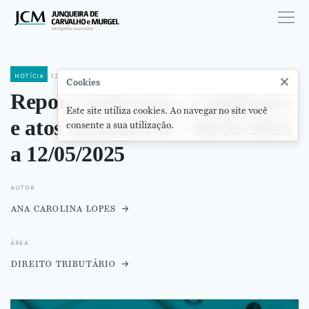
notícia
12 de maio de 2025
×
Cookies
Report Tributário | Legislação
Este site utiliza cookies. Ao navegar no site você
e atos normativos – 06/05/2025
consente a sua utilização.
a 12/05/2025
autor
ana carolina lopes
área
direito tributário