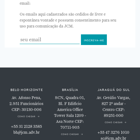
email:
Os emails aqui cadastrados são cedidos de livre e
espontânea vontade e possuem consentimento para seu
uso para comunicação da JCM.
belo horizonte
brasília
jaraguá do sul
Av. Afonso Pena,
SCN, Quadra 01,
Av. Getúlio Vargas,
2.951
Funcionários
Bl. F
Edifício
827
2º andar -
CEP: 30130-006
America Office
Centro
CEP:
Tower
Sala 1209 -
89251-000
como chegar
Asa Norte
CEP:
como chegar
+55 31 2128 3585
70711-905
bh@jcm.adv.br
+55 47 3276 1010
como chegar
sc@jcm.adv.br