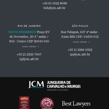
+55 61 3322 8088
bsb@jcm.adv.br
rio de janeiro
são paulo
NOVO ENDEREÇO
Praça XV
Rua Tabapuã, 627
4º andar -
de Novembro, 20
5 ° andar /
Itaim Bibi
CEP: 04533-012
502 - Centro
CEP 20010-010
como chegar
como chegar
+55 11 3286 0532
+55 21 2526 7007
sp@jcm.adv.br
rj@jcm.adv.br